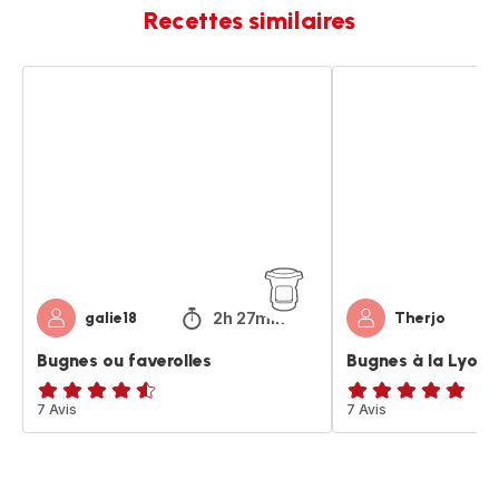
Recettes similaires
Bugnes
Bugnes
ou
à
faverolles
la
Lyonnaise
2h 27min
galie18
Therjo
Bugnes ou faverolles
Bugnes à la Lyonn
ratings.4.5
7 Avis
ratings.4.9
7 Avis