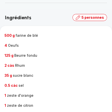
-
Découvrir
la
Ingrédients
5 personnes
gamme
complète
-
500 g
farine de blé
4
Oeufs
125 g
Beurre fondu
2 càs
Rhum
35 g
sucre blanc
0.5 càc
sel
1
zeste d'orange
1
zeste de citron