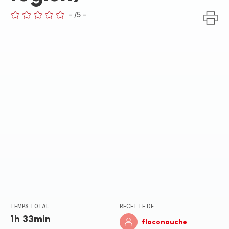
-
/5
-
ratings.0
TEMPS TOTAL
RECETTE DE
1h 33min
floconouche