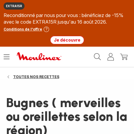
EXTRA15R
Reconditionné par nous pour vous : bénéficiez de -15%
avec le code EXTRA15R jusqu'au 16 août 2026.
Conditions de l'offre
Je découvre
Accueil
Ouvrir
Mon
Mon
Moulinex
le
compte
panie
menu
TOUTES NOS RECETTES
Bugnes ( merveilles
ou oreillettes selon la
région)