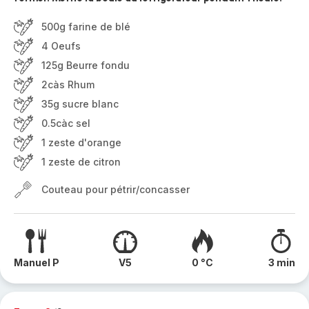
500g farine de blé
4 Oeufs
125g Beurre fondu
2càs Rhum
35g sucre blanc
0.5càc sel
1 zeste d'orange
1 zeste de citron
Couteau pour pétrir/concasser
Manuel P
V5
0 °C
3 min