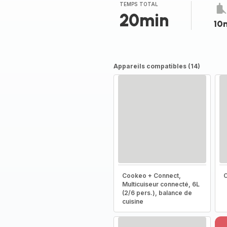
(moyenne)
TEMPS TOTAL
20min
10
Appareils compatibles (14)
Cookeo + Connect,
Multicuiseur connecté, 6L
(2/6 pers.), balance de
cuisine