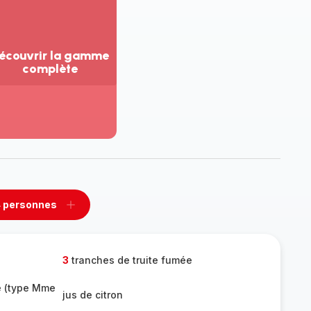
écouvrir la gamme
complète
ir
us...
couvrir
amme
mplète
 personnes
rimer
Ajouter
sonnes
personnes
3
tranches de truite fumée
é (type Mme
jus de citron