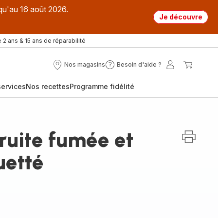
qu'au 16 août 2026.
Je découvre
 2 ans & 15 ans de réparabilité
Nos magasins
Besoin d'aide ?
Nos
Besoin
Mon
Mon
magasins
d'aide
compte
panier
ervices
Nos recettes
Programme fidélité
?
truite fumée et
uetté