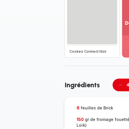
D
Vo
pl
-
Dé
Cookeo Connect Noir
la
g
co
-
Ingrédients
4
Supp
per
8
feuilles de Brick
150
gr de fromage fouett
Loïk)