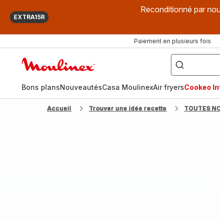
Reconditionné par nou
EXTRA15R
Paiement en plusieurs fois
["Que
recherchez-
Accueil
vous
?",
Moulinex
"Cookeo",
"Air
fryer",
Bons plans
Nouveautés
Casa Moulinex
Air fryers
Cookeo Inf
"Companion"]
Accueil
Trouver une idée recette
TOUTES N