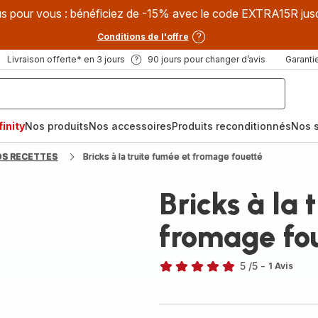
s pour vous : bénéficiez de -15% avec le code EXTRA15R jus
Conditions de l'offre
Livraison offerte* en 3 jours
90 jours pour changer d’avis
Garantie
inity
Nos produits
Nos accessoires
Produits reconditionnés
Nos s
OS RECETTES
Bricks à la truite fumée et fromage fouetté
Bricks à la 
fromage fo
5
/5
-
1 Avis
Avis
5
étoiles