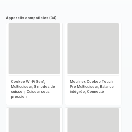
Appareils compatibles (34)
Cookeo Wi-Fi 8en1,
Moulinex Cookeo Touch
Multicuiseur, 8 modes de
Pro Multicuiseur, Balance
cuisson, Cuiseur sous
intégrée, Connecté
pression