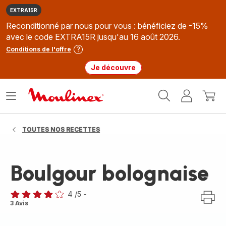
EXTRA15R
Reconditionné par nous pour vous : bénéficiez de -15%
avec le code EXTRA15R jusqu'au 16 août 2026.
Conditions de l'offre
Je découvre
Accueil
Ouvrir
Mon
Mon
Moulinex
le
compte
panie
menu
TOUTES NOS RECETTES
Boulgour bolognaise
4
/5
-
Avis
3 Avis
4
étoiles