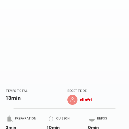
(moyenne)
TEMPS TOTAL
RECETTE DE
13min
cliafri
PRÉPARATION
CUISSON
REPOS
3min
10min
0min