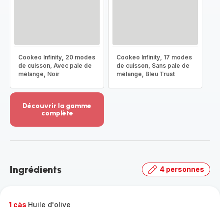
Cookeo Infinity, 20 modes
Cookeo Infinity, 17 modes
de cuisson, Avec pale de
de cuisson, Sans pale de
mélange, Noir
mélange, Bleu Trust
Découvrir la gamme
complète
Voir
plus...
-
Découvrir
la
Ingrédients
4 personnes
gamme
complète
-
1 càs
Huile d'olive