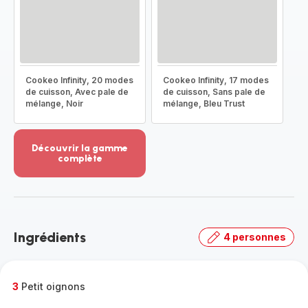
Cookeo Infinity, 20 modes
Cookeo Infinity, 17 modes
de cuisson, Avec pale de
de cuisson, Sans pale de
mélange, Noir
mélange, Bleu Trust
Découvrir la gamme
complète
Voir
plus...
-
Découvrir
la
Ingrédients
4 personnes
gamme
complète
-
3
Petit oignons