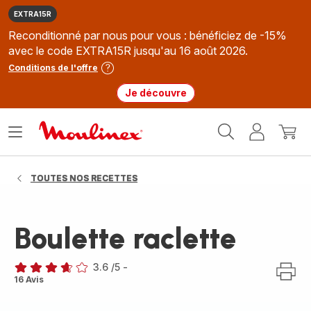
EXTRA15R
Reconditionné par nous pour vous : bénéficiez de -15%
avec le code EXTRA15R jusqu'au 16 août 2026.
Conditions de l'offre
Je découvre
Accueil
Ouvrir
Mon
Mon
Moulinex
le
compte
panie
menu
TOUTES NOS RECETTES
Boulette raclette
3.6
/5
-
ratings.3.6
16 Avis