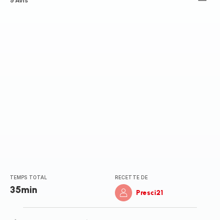
ratings.4.7
9 Avis
TEMPS TOTAL
RECETTE DE
35min
Presci21