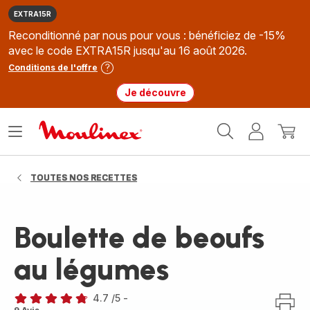
EXTRA15R
Reconditionné par nous pour vous : bénéficiez de -15%
avec le code EXTRA15R jusqu'au 16 août 2026.
Conditions de l'offre
Je découvre
Accueil
Ouvrir
Mon
Mon
Moulinex
le
compte
panie
menu
TOUTES NOS RECETTES
Boulette de beoufs
au légumes
4.7
/5
-