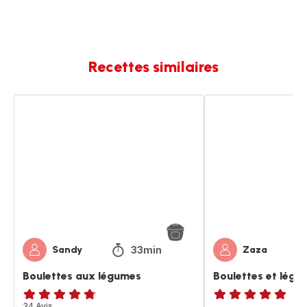
Recettes similaires
Boulettes
Boulettes
aux
et
légumes
légumes
33min
Sandy
Zaza
Boulettes aux légumes
Boulettes et légu
ratings.4.7
34 Avis
ratings.NaN