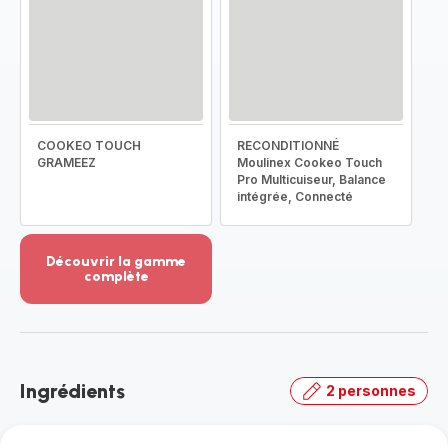
COOKEO TOUCH
RECONDITIONNÉ
GRAMEEZ
Moulinex Cookeo Touch
Pro Multicuiseur, Balance
intégrée, Connecté
Découvrir la gamme
complète
Voir
plus...
-
Découvrir
la
Ingrédients
2 personnes
gamme
complète
-