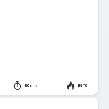
e
50 min
95 °C