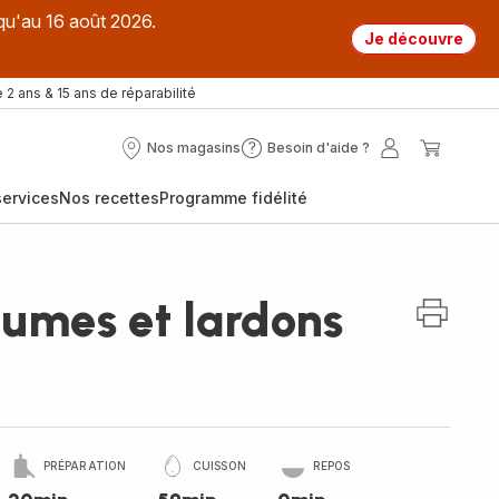
qu'au 16 août 2026.
Je découvre
 2 ans & 15 ans de réparabilité
Nos magasins
Besoin d'aide ?
Nos
Besoin
Mon
Mon
magasins
d'aide
compte
panier
ervices
Nos recettes
Programme fidélité
?
gumes et lardons
PRÉPARATION
CUISSON
REPOS