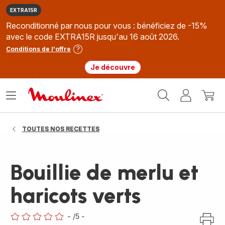
EXTRA15R
Reconditionné par nous pour vous : bénéficiez de -15%
avec le code EXTRA15R jusqu'au 16 août 2026.
Conditions de l'offre
Je découvre
Accueil
Ouvrir
Mon
Mon
Moulinex
le
compte
panie
menu
TOUTES NOS RECETTES
Bouillie de merlu et
haricots verts
-
/5
-