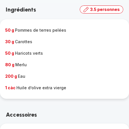
la
Ingrédients
3.5 personnes
gamme
complète
-
50 g
Pommes de terres pelées
30 g
Carottes
50 g
Haricots verts
80 g
Merlu
200 g
Eau
1 càc
Huile d’olive extra vierge
Accessoires