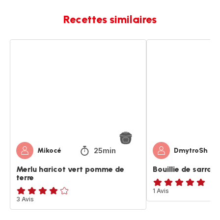
Recettes similaires
Merlu
Bouillie
haricot
de
vert
sarrasin
pomme
au
de
lait
terre
25min
Mikocé
DmytroSh
Merlu haricot vert pomme de
Bouillie de sarrasi
terre
Avis
1 Avis
Avis
3 Avis
5
4
étoiles
étoiles