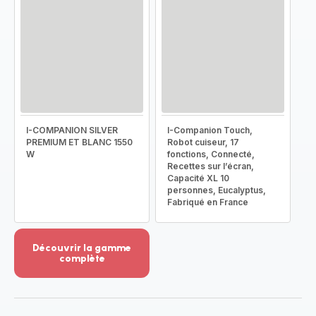
I-COMPANION SILVER
I-Companion Touch,
PREMIUM ET BLANC 1550
Robot cuiseur, 17
W
fonctions, Connecté,
Recettes sur l’écran,
Capacité XL 10
personnes, Eucalyptus,
Fabriqué en France
Découvrir la gamme
complète
Voir
plus...
-
Découvrir