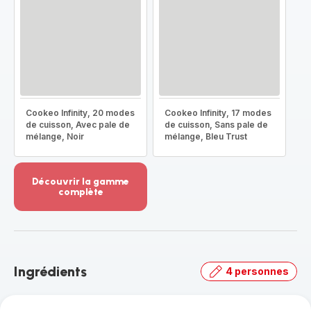
Cookeo Infinity, 20 modes
Cookeo Infinity, 17 modes
de cuisson, Avec pale de
de cuisson, Sans pale de
mélange, Noir
mélange, Bleu Trust
Découvrir la gamme
complète
Voir
plus...
-
Découvrir
la
Ingrédients
4 personnes
gamme
complète
-