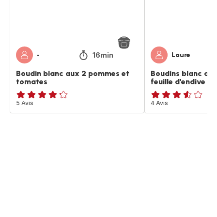
tomates
d'endive
16min
-
Laure
Boudin blanc aux 2 pommes et
Boudins blanc au
tomates
feuille d'endive
ratings.4.2
5 Avis
ratings.3.5
4 Avis