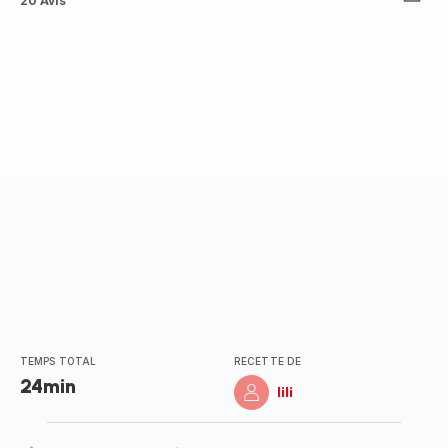
ratings.3.7
20 Avis
TEMPS TOTAL
RECETTE DE
24min
lili