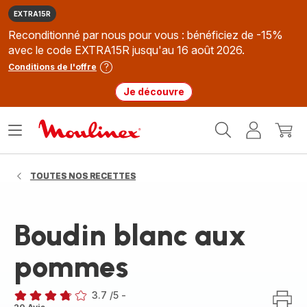
EXTRA15R
Reconditionné par nous pour vous : bénéficiez de -15%
avec le code EXTRA15R jusqu'au 16 août 2026.
Conditions de l'offre
Je découvre
Accueil
Ouvrir
Mon
Mon
Moulinex
le
compte
panie
menu
TOUTES NOS RECETTES
Boudin blanc aux
pommes
3.7
/5
-