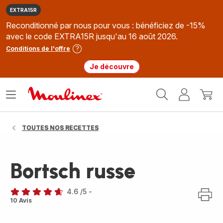
EXTRA15R
Reconditionné par nous pour vous : bénéficiez de -15%
avec le code EXTRA15R jusqu'au 16 août 2026.
Conditions de l'offre
Je découvre
Accueil
Ouvrir
Mon
Mon
Moulinex
le
compte
panie
menu
TOUTES NOS RECETTES
Bortsch russe
4.6
/5
-
ratings.4.6
10 Avis