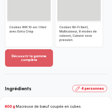
Cookeo Wifi 10-en-1 Noir
Cookeo Wi-Fi 8en1,
avec Extra Crisp
Multicuiseur, 8 modes de
cuisson, Cuiseur sous
pression
Découvrir la gamme
complète
Voir
plus...
-
Découvrir
la
Ingrédients
4 personnes
gamme
complète
-
400 g
Macreuse de bœuf coupée en cubes