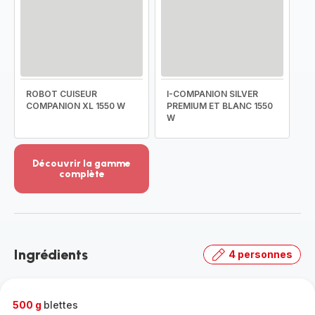
ROBOT CUISEUR
I-COMPANION SILVER
COMPANION XL 1550 W
PREMIUM ET BLANC 1550
W
Découvrir la gamme
complète
Voir
plus...
-
Découvrir
la
Ingrédients
4 personnes
gamme
complète
-
500 g
blettes