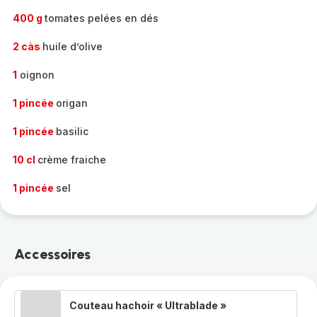
400 g
tomates pelées en dés
2 càs
huile d’olive
1
oignon
1 pincée
origan
1 pincée
basilic
10 cl
crème fraiche
1 pincée
sel
Accessoires
Couteau hachoir « Ultrablade »