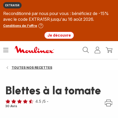
EXTRA15R
Reconditionné par nous pour vous : bénéficiez de -15%
avec le code EXTRA15R jusqu'au 16 août 2026.
Conditions de l'offre
Je découvre
Accueil
Ouvrir
Mon
Mon
Moulinex
le
compte
panie
menu
TOUTES NOS RECETTES
Blettes à la tomate
4.5
/5
-
ratings.4.5
30 Avis