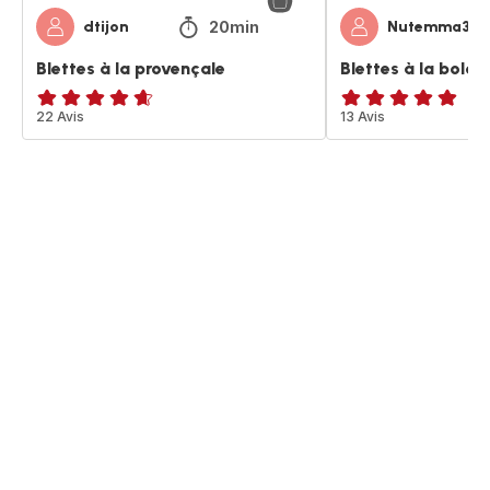
20min
dtijon
Nutemma31
Blettes à la provençale
Blettes à la bolog
ratings.4.6
22 Avis
ratings.4.9
13 Avis