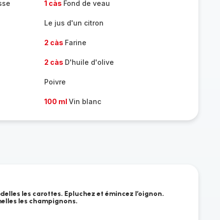
sse
1 càs
Fond de veau
Le jus d'un citron
2 càs
Farine
2 càs
D'huile d'olive
Poivre
100 ml
Vin blanc
elles les carottes. Epluchez et émincez l’oignon.
elles les champignons.