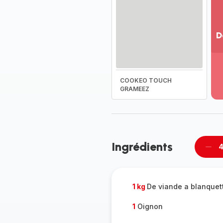
D
Vo
pl
-
COOKEO TOUCH
Dé
GRAMEEZ
la
g
co
-
Ingrédients
4
Supp
per
1 kg
De viande a blanquet
1
Oignon