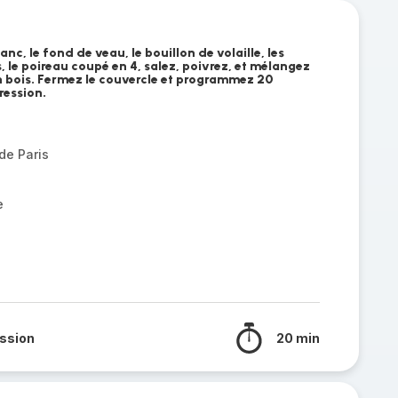
lanc, le fond de veau, le bouillon de volaille, les
 le poireau coupé en 4, salez, poivrez, et mélangez
en bois. Fermez le couvercle et programmez 20
ression.
de Paris
e
ssion
20 min