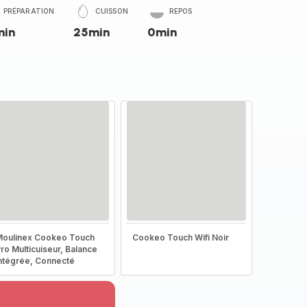
PRÉPARATION
CUISSON
REPOS
min
25min
0min
oulinex Cookeo Touch
Cookeo Touch Wifi Noir
ro Multicuiseur, Balance
ntégrée, Connecté