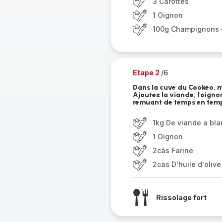
3 Carottes
1 Oignon
100g Champignons 
Etape 2
/6
Dans la cuve du Cookeo, me
Ajoutez la viande, l'oigno
remuant de temps en temps
1kg De viande a bl
1 Oignon
2càs Farine
2càs D'huile d'olive
Rissolage fort