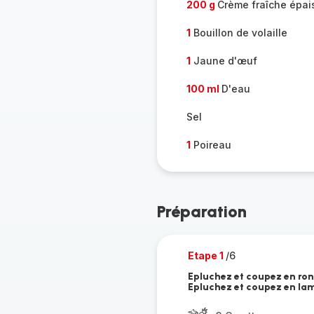
200 g
Crème fraîche épai
1
Bouillon de volaille
1
Jaune d'œuf
100 ml
D'eau
Sel
1
Poireau
Préparation
Etape 1
/6
Epluchez et coupez en rond
Epluchez et coupez en lam