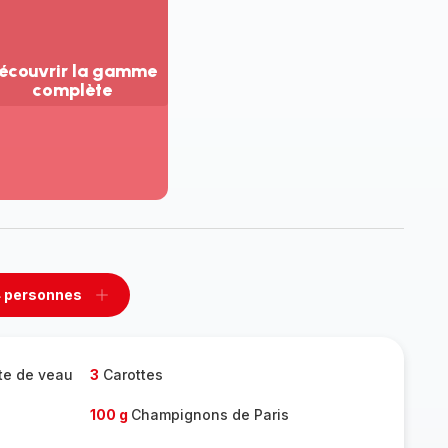
écouvrir la gamme
complète
ir
us...
couvrir
amme
mplète
 personnes
rimer
Ajouter
sonnes
personnes
te de veau
3
Carottes
100 g
Champignons de Paris