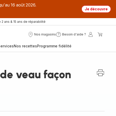
qu'au 16 août 2026.
Je découvre
 2 ans & 15 ans de réparabilité
Nos magasins
Besoin d'aide ?
Nos
Besoin
Mon
Mon
magasins
d'aide
compte
panier
ervices
Nos recettes
Programme fidélité
?
 de veau façon