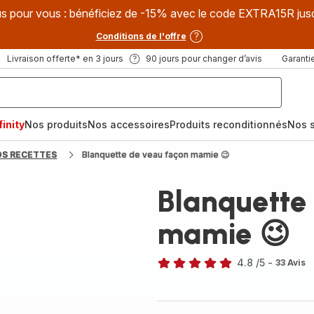
s pour vous : bénéficiez de -15% avec le code EXTRA15R jus
Conditions de l'offre
Livraison offerte* en 3 jours
90 jours pour changer d’avis
Garantie
inity
Nos produits
Nos accessoires
Produits reconditionnés
Nos s
OS RECETTES
Blanquette de veau façon mamie 😉
Blanquette
mamie 😉
4.8
/5
-
33 Avis
ratings.4.8