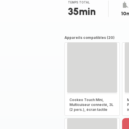
TEMPS TOTAL
35min
10
Appareils compatibles (20)
Cookeo Touch Mini,
M
Multicuiseur connecté, 3L
P
(2 pers.), écran tactile
i