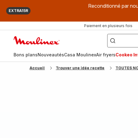
Reconditionné par nou
EXTRA15R
Paiement en plusieurs fois
["Que
recherchez-
Accueil
vous
?",
Moulinex
"Cookeo",
"Air
fryer",
Bons plans
Nouveautés
Casa Moulinex
Air fryers
Cookeo Inf
"Companion"]
Accueil
Trouver une idée recette
TOUTES N