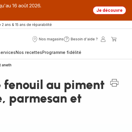
qu'au 16 août 2026.
Je découvre
 2 ans & 15 ans de réparabilité
Nos magasins
Besoin d'aide ?
Nos
Besoin
Mon
Mon
magasins
d'aide
compte
panier
ervices
Nos recettes
Programme fidélité
?
t aneth
 fenouil au piment
, parmesan et