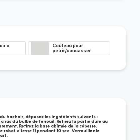
ir «
Couteau pour
pétrir/concasser
du hachoir, déposez les ingrédients suivants :
 à ras du bulbe de fenouil. Retirez la partie dure au
èrement. Retirez la base abîmée de la cébette.
le robot vitesse 11 pendant 10 sec. Verrouillez le
art.