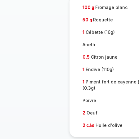
100 g
Fromage blanc
50 g
Roquette
1
Cébette (16g)
Aneth
0.5
Citron jaune
1
Endive (110g)
1
Piment fort de cayenne 
(0.3g)
Poivre
2
Oeuf
2 càs
Huile d'olive