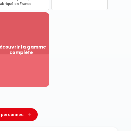
abriqué en France
écouvrir la gamme
complète
ir
us...
couvrir
amme
mplète
 personnes
rimer
Ajouter
sonnes
personnes