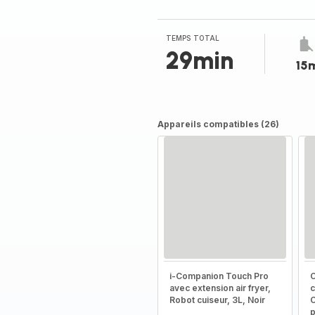
5
étoiles
(moyenne)
TEMPS TOTAL
29min
15
Appareils compatibles (26)
i-Companion Touch Pro
C
avec extension air fryer,
c
Robot cuiseur, 3L, Noir
C
p