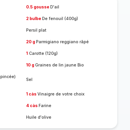
0.5 gousse
D'ail
2 bulbe
De fenouil (400g)
Persil plat
20 g
Parmigiano reggiano râpé
1
Carotte (120g)
10 g
Graines de lin jaune Bio
(pincée)
Sel
1 càs
Vinaigre de votre choix
4 càs
Farine
Huile d'olive