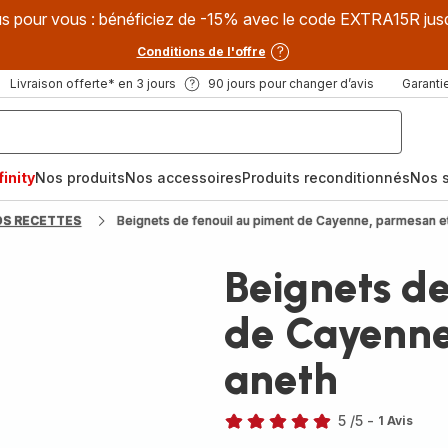
s pour vous : bénéficiez de -15% avec le code EXTRA15R jus
Conditions de l'offre
Livraison offerte* en 3 jours
90 jours pour changer d’avis
Garantie
inity
Nos produits
Nos accessoires
Produits reconditionnés
Nos s
OS RECETTES
Beignets de fenouil au piment de Cayenne, parmesan e
Beignets de
de Cayenne
aneth
5
/5
-
1 Avis
Avis