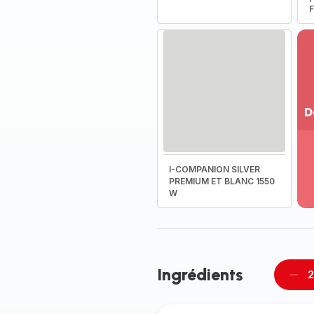
F
D
Vo
pl
-
I-COMPANION SILVER
Dé
PREMIUM ET BLANC 1550
W
la
g
co
-
Ingrédients
2
Supp
per