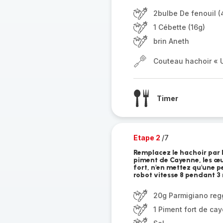
2bulbe De fenouil 
1 Cébette (16g)
brin Aneth
Couteau hachoir « U
Timer
Etape 2
/7
Remplacez le hachoir par l
piment de Cayenne, les œufs
fort, n'en mettez qu'une p
robot vitesse 8 pendant 3 m
20g Parmigiano reg
1 Piment fort de ca