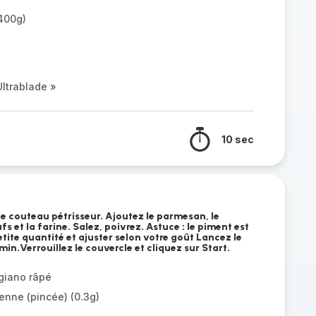
(400g)
ltrablade »
10 sec
e couteau pétrisseur. Ajoutez le parmesan, le
 et la farine. Salez, poivrez. Astuce : le piment est
etite quantité et ajuster selon votre goût Lancez le
in.Verrouillez le couvercle et cliquez sur Start.
giano râpé
yenne (pincée) (0.3g)