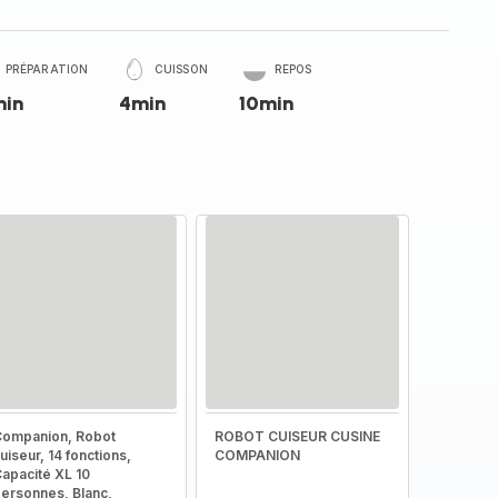
PRÉPARATION
CUISSON
REPOS
min
4min
10min
ompanion, Robot
ROBOT CUISEUR CUSINE
uiseur, 14 fonctions,
COMPANION
apacité XL 10
ersonnes, Blanc,