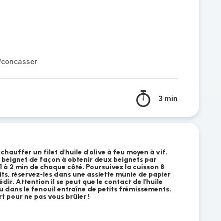
r/concasser
3 min
hauffer un filet d'huile d'olive à feu moyen à vif.
 beignet de façon à obtenir deux beignets par
 1 à 2 min de chaque côté. Poursuivez la cuisson 8
its, réservez-les dans une assiette munie de papier
édir. Attention il se peut que le contact de l'huile
u dans le fenouil entraîne de petits frémissements.
rt pour ne pas vous brûler !