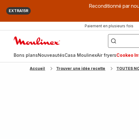
Reconditionné par nou
EXTRA15R
Paiement en plusieurs fois
["Que
recherchez-
Accueil
vous
?",
Moulinex
"Cookeo",
"Air
fryer",
Bons plans
Nouveautés
Casa Moulinex
Air fryers
Cookeo Inf
"Companion"]
Accueil
Trouver une idée recette
TOUTES N