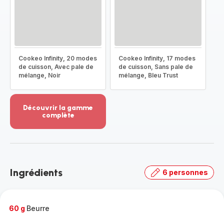
Cookeo Infinity, 20 modes
Cookeo Infinity, 17 modes
de cuisson, Avec pale de
de cuisson, Sans pale de
mélange, Noir
mélange, Bleu Trust
Découvrir la gamme
complète
Voir
plus...
-
Découvrir
la
Ingrédients
6 personnes
gamme
complète
-
60 g
Beurre