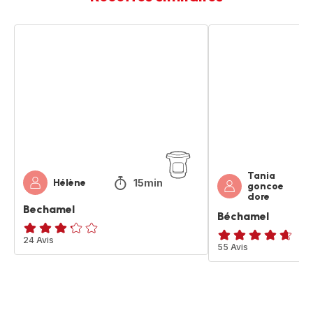
Bechamel
Béchamel
Tania
15min
Hélène
goncoe
dore
Bechamel
Béchamel
ratings.3.2
24 Avis
ratings.4.6
55 Avis