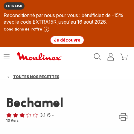
EXTRA15R
Reconditionné par nous pour vous : bénéficiez de -15%
avec le code EXTRA15R jusqu'au 16 août 2026.
Conditions de l'offre
Je découvre
Accueil
Ouvrir
Mon
Mon
Moulinex
le
compte
panie
menu
TOUTES NOS RECETTES
Bechamel
3.1
/5
-
ratings.3.1
13 Avis