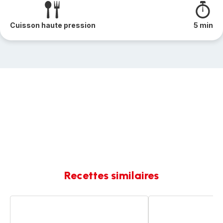
Cuisson haute pression
5 min
Recettes similaires
Saumon
Paella
et
facile
riz