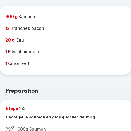
complète
-
600 g
Saumon
12
Tranches bacon
20 cl
Eau
1
Film alimentaire
1
Citron vert
Préparation
Etape 1
/3
Découpé le saumon en gros quartier de 150g
600g Saumon