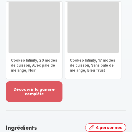
Cookeo Infinity, 20 modes
Cookeo Infinity, 17 modes
de cuisson, Avec pale de
de cuisson, Sans pale de
mélange, Noir
mélange, Bleu Trust
Découvrir la gamme
complète
Voir
plus...
-
Découvrir
la
Ingrédients
4 personnes
gamme