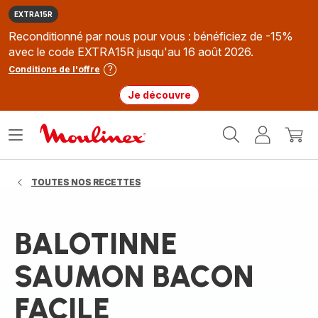
EXTRA15R
Reconditionné par nous pour vous : bénéficiez de -15%
avec le code EXTRA15R jusqu'au 16 août 2026.
Conditions de l'offre
Je découvre
Accueil
Ouvrir
Mon
Mon
Moulinex
le
compte
panie
menu
TOUTES NOS RECETTES
BALOTINNE
SAUMON BACON
FACILE