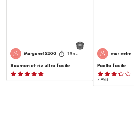
ultra
facile
16min
Morgane15200
marinelm
Saumon et riz ultra facile
Paella facile
ratings.NaN
ratings.3.3
7 Avis