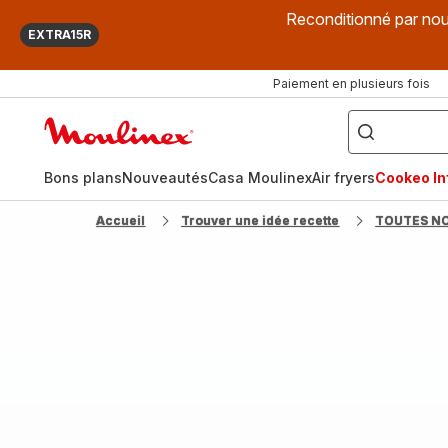
Reconditionné par nou
EXTRA15R
Paiement en plusieurs fois
["Que
recherchez-
Accueil
vous
?",
Moulinex
"Cookeo",
"Air
fryer",
Bons plans
Nouveautés
Casa Moulinex
Air fryers
Cookeo Inf
"Companion"]
Accueil
Trouver une idée recette
TOUTES N