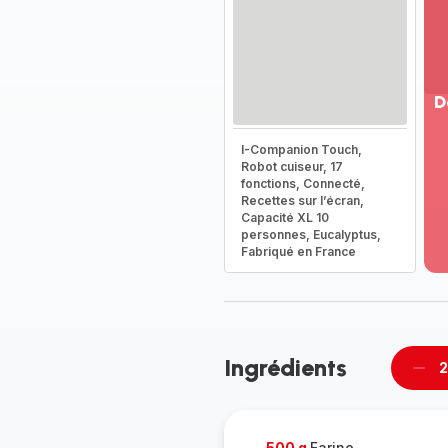
D
Vo
I-Companion Touch,
pl
Robot cuiseur, 17
-
fonctions, Connecté,
Dé
Recettes sur l’écran,
Capacité XL 10
la
personnes, Eucalyptus,
g
Fabriqué en France
co
-
Ingrédients
2
Supp
pièc
500 g
Farine