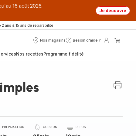
qu'au 16 août 2026.
Je découvre
 2 ans & 15 ans de réparabilité
Nos magasins
Besoin d'aide ?
Nos
Besoin
Mon
Mon
magasins
d'aide
compte
panier
ervices
Nos recettes
Programme fidélité
?
simples
PRÉPARATION
CUISSON
REPOS