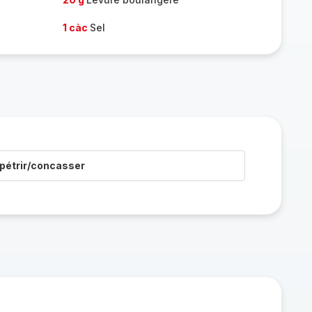
1 càc
Sel
pétrir/concasser