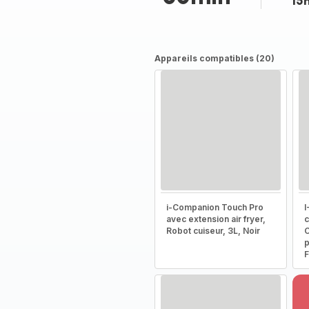
15
Appareils compatibles (20)
i-Companion Touch Pro
I
avec extension air fryer,
c
Robot cuiseur, 3L, Noir
C
p
F