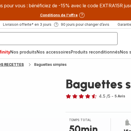
s pour vous : bénéficiez de -15% avec le code EXTRA15R jus
Conditions de l'offre
Livraison offerte* en 3 jours
90 jours pour changer d’avis
Garantie
inity
Nos produits
Nos accessoires
Produits reconditionnés
Nos s
OS RECETTES
Baguettes simples
Baguettes 
4.5
/5
-
5 Avis
ratings.4.5
TEMPS TOTAL
50min