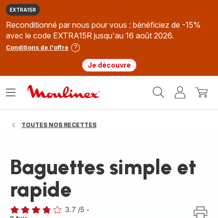
EXTRA15R
Reconditionné par nous pour vous : bénéficiez de -15%
avec le code EXTRA15R jusqu'au 16 août 2026.
Conditions de l'offre
Je découvre
Accueil
Ouvrir
Mon
Mon
Moulinex
le
compte
panie
menu
TOUTES NOS RECETTES
Baguettes simple et
rapide
3.7
/5
-