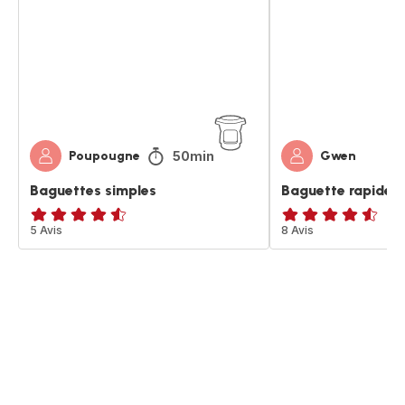
croustillantes
50min
Poupougne
Gwen
Baguettes simples
Baguette rapide et
ratings.4.5
5 Avis
ratings.4.5
8 Avis