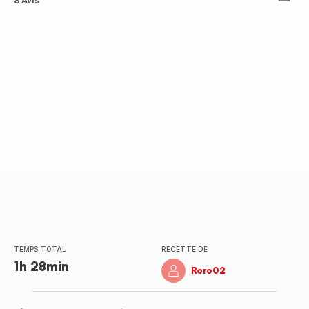
ratings.3.7
8 Avis
TEMPS TOTAL
RECETTE DE
1h 28min
Roro02