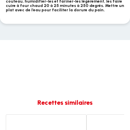
couteau, humidifier-les et fariner-les légèrement, les faire
cuire à four chaud 20 à 25 minutes à 250 degrés. Mettre un
plat avec de l'eau pour faciliter la dorure du pain.
Recettes similaires
Baguettes
Baguette
simples
rapide
et