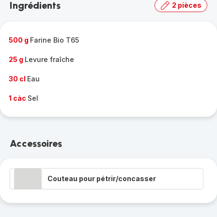
Ingrédients
2 pièces
gamme
complète
-
500 g
Farine Bio T65
25 g
Levure fraîche
30 cl
Eau
1 càc
Sel
Accessoires
Couteau pour pétrir/concasser