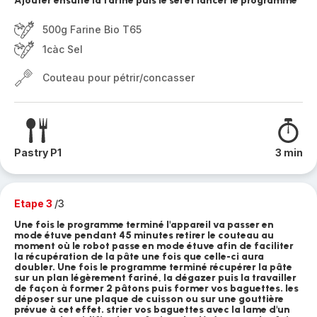
Ajouter ensuite la farine puis le sel et lancer le programme
500g Farine Bio T65
1càc Sel
Couteau pour pétrir/concasser
Pastry P1
3 min
Etape 3
/3
Une fois le programme terminé l'appareil va passer en
mode étuve pendant 45 minutes retirer le couteau au
moment où le robot passe en mode étuve afin de faciliter
la récupération de la pâte une fois que celle-ci aura
doubler. Une fois le programme terminé récupérer la pâte
sur un plan légèrement fariné, la dégazer puis la travailler
de façon à former 2 pâtons puis former vos baguettes. les
déposer sur une plaque de cuisson ou sur une gouttière
prévue à cet effet. strier vos baguettes avec la lame d'un