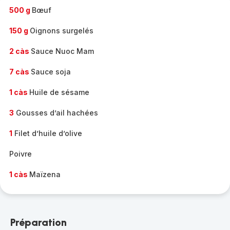
500 g
Bœuf
150 g
Oignons surgelés
2 càs
Sauce Nuoc Mam
7 càs
Sauce soja
1 càs
Huile de sésame
3
Gousses d’ail hachées
1
Filet d’huile d’olive
Poivre
1 càs
Maïzena
Préparation