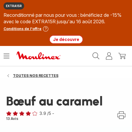
EXTRA15R
Reconditionné par nous pour vous : bénéficiez de -15%
avec le code EXTRA15R jusqu'au 16 août 2026.
Conditions de l'offre
Je découvre
Accueil
Ouvrir
Mon
Mon
Moulinex
le
compte
panie
menu
TOUTES NOS RECETTES
Bœuf au caramel
3.9
/5
-
ratings.3.9
13 Avis