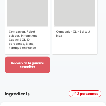
Companion, Robot
Companion XL - Bol tout
cuiseur, 14 fonctions,
inox
Capacité XL 10
personnes, Blanc,
Fabriqué en France
Découvrir la gamme
complète
Voir
plus...
-
Découvrir
la
Ingrédients
2 personnes
gamme
complète
-