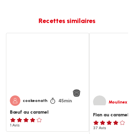
Recettes similaires
Bœuf
Flan
au
au
caramel
caramel
45min
cookeonath
Moulinex
Bœuf au caramel
Flan au caramel
Avis
1 Avis
Avis
37 Avis
4