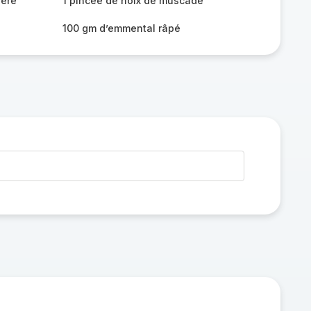
gère
1 pincée de noix de muscade
100 gm d’emmental râpé