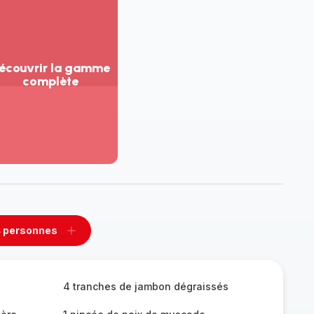
écouvrir la gamme
complète
ir
us...
couvrir
amme
mplète
 personnes
rimer
Ajouter
sonnes
personnes
4 tranches de jambon dégraissés