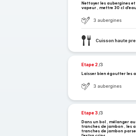
Nettoyer les aubergines et 
vapeur , mettre 30 cl d’ea
3 aubergines
Cuisson haute pre
Etape 2
/3
Laisser bien égoutter les a
3 aubergines
Etape 3
/3
Dans un bol , mélanger au
tranches de jambon , les a
tranches de jambon parse
l’extra crips