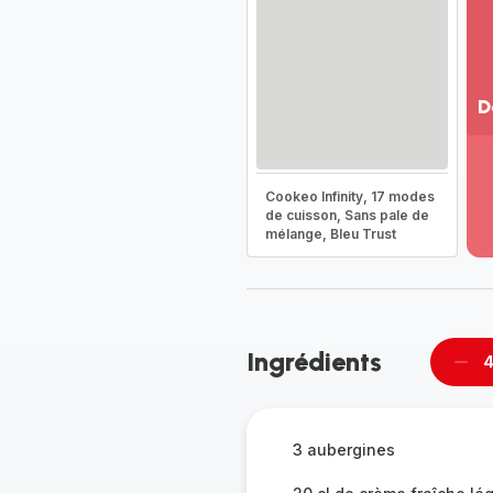
D
Vo
pl
-
Cookeo Infinity, 17 modes
Dé
de cuisson, Sans pale de
mélange, Bleu Trust
la
g
co
-
Ingrédients
4
Supp
per
3 aubergines