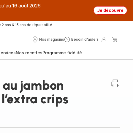
qu'au 16 août 2026.
Je découvre
 2 ans & 15 ans de réparabilité
Nos magasins
Besoin d'aide ?
Nos
Besoin
Mon
Mon
magasins
d'aide
compte
panier
ervices
Nos recettes
Programme fidélité
?
 au jambon
l’extra crips