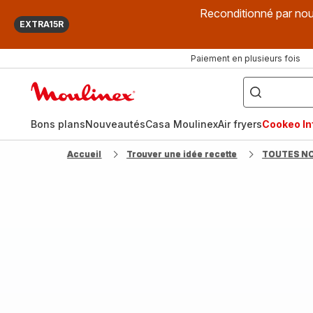
Reconditionné par nou
EXTRA15R
Paiement en plusieurs fois
["Que
recherchez-
Accueil
vous
?",
Moulinex
"Cookeo",
"Air
fryer",
Bons plans
Nouveautés
Casa Moulinex
Air fryers
Cookeo Inf
"Companion"]
Accueil
Trouver une idée recette
TOUTES N