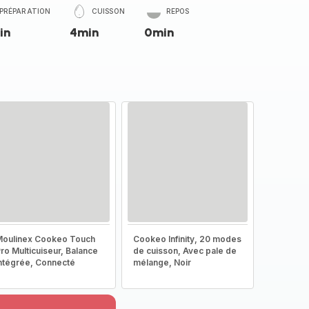
PRÉPARATION
CUISSON
REPOS
in
4min
0min
oulinex Cookeo Touch
Cookeo Infinity, 20 modes
ro Multicuiseur, Balance
de cuisson, Avec pale de
ntégrée, Connecté
mélange, Noir