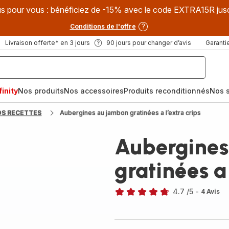
s pour vous : bénéficiez de -15% avec le code EXTRA15R jus
Conditions de l'offre
Livraison offerte* en 3 jours
90 jours pour changer d’avis
Garantie
inity
Nos produits
Nos accessoires
Produits reconditionnés
Nos s
OS RECETTES
Aubergines au jambon gratinées a l’extra crips
Aubergines
gratinées a 
4.7
/5
-
4 Avis
ratings.4.7