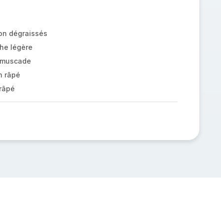
on dégraissés
che légère
e muscade
n râpé
râpé