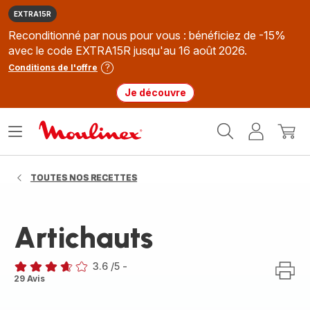
EXTRA15R
Reconditionné par nous pour vous : bénéficiez de -15%
avec le code EXTRA15R jusqu'au 16 août 2026.
Conditions de l'offre
Je découvre
Accueil
Ouvrir
Mon
Mon
Moulinex
le
compte
panie
menu
TOUTES NOS RECETTES
Artichauts
3.6
/5
-
ratings.3.6
29 Avis