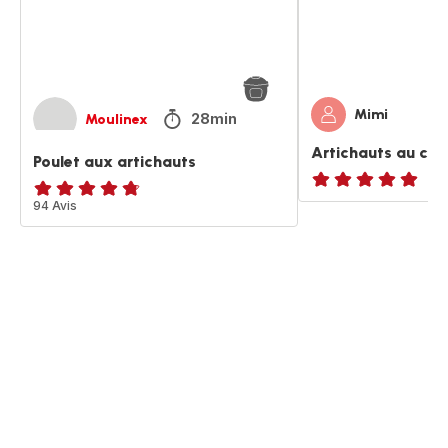
Mimi
28min
Moulinex
Artichauts au cu
Poulet aux artichauts
ratings.NaN
ratings.4.7
94 Avis