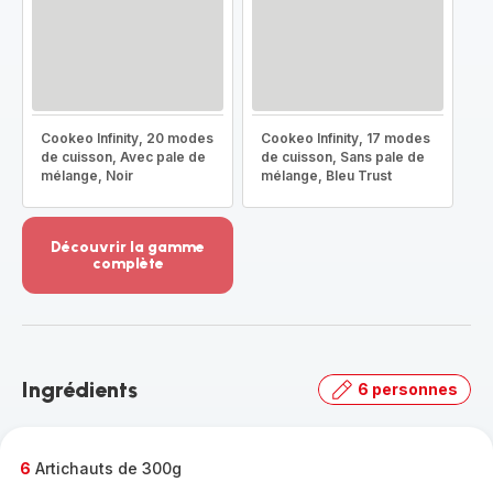
Cookeo Infinity, 20 modes
Cookeo Infinity, 17 modes
de cuisson, Avec pale de
de cuisson, Sans pale de
mélange, Noir
mélange, Bleu Trust
Découvrir la gamme
complète
Voir
plus...
-
Découvrir
la
Ingrédients
6 personnes
gamme
complète
-
6
Artichauts de 300g