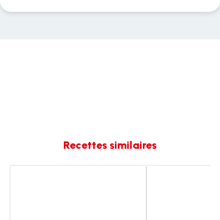
Recettes similaires
Poulet
Artichauts
aux
au
artichauts
curcuma