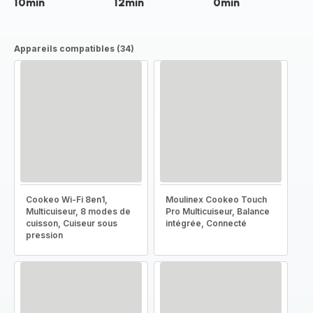
10min
12min
0min
Appareils compatibles (34)
Cookeo Wi-Fi 8en1,
Moulinex Cookeo Touch
Multicuiseur, 8 modes de
Pro Multicuiseur, Balance
cuisson, Cuiseur sous
intégrée, Connecté
pression