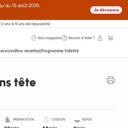
qu'au 16 août 2026.
Je découvre
 2 ans & 15 ans de réparabilité
Nos magasins
Besoin d'aide ?
Nos
Besoin
Mon
Mon
magasins
d'aide
compte
panier
ervices
Nos recettes
Programme fidélité
?
ns tête
PRÉPARATION
CUISSON
REPOS