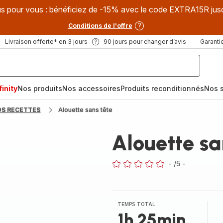
s pour vous : bénéficiez de -15% avec le code EXTRA15R jus
Conditions de l'offre
Livraison offerte* en 3 jours
90 jours pour changer d’avis
Garantie
inity
Nos produits
Nos accessoires
Produits reconditionnés
Nos s
OS RECETTES
Alouette sans tête
Alouette sa
-
/5
-
ratings.0
TEMPS TOTAL
1h 25min