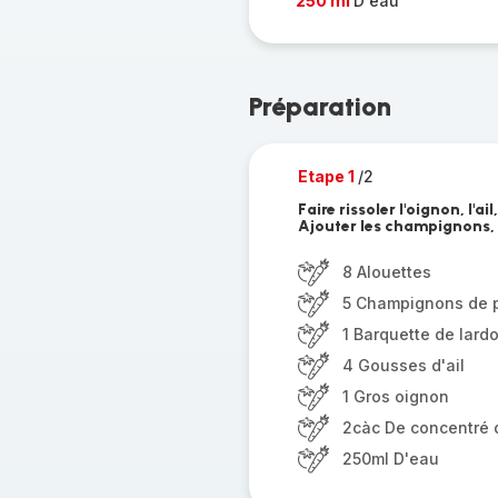
250 ml
D'eau
Préparation
Etape 1
/2
Faire rissoler l'oignon, l'a
Ajouter les champignons, 
8 Alouettes
5 Champignons de p
1 Barquette de lard
4 Gousses d'ail
1 Gros oignon
2càc De concentré 
250ml D'eau