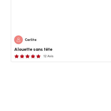
Carlita
Alouette sans tête
12 Avis
Avis
5
étoiles
(moyenne)