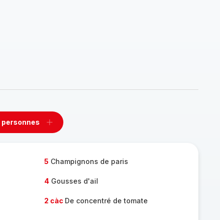
 personnes
rimer
Ajouter
sonnes
personnes
5
Champignons de paris
4
Gousses d'ail
2 càc
De concentré de tomate