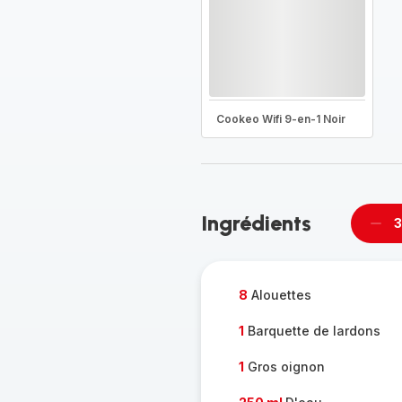
Cookeo Wifi 9-en-1 Noir
Ingrédients
3
Supp
per
8
Alouettes
1
Barquette de lardons
1
Gros oignon