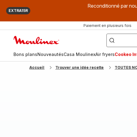
Reconditionné par nou
EXTRA15R
Paiement en plusieurs fois
["Que
recherchez-
Accueil
vous
?",
Moulinex
"Cookeo",
"Air
fryer",
Bons plans
Nouveautés
Casa Moulinex
Air fryers
Cookeo Inf
"Companion"]
Accueil
Trouver une idée recette
TOUTES N