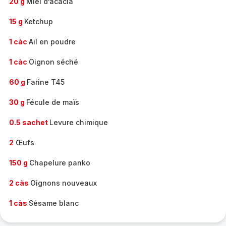
20 g
Miel d’acacia
15 g
Ketchup
1 càc
Ail en poudre
1 càc
Oignon séché
60 g
Farine T45
30 g
Fécule de maïs
0.5 sachet
Levure chimique
2
Œufs
150 g
Chapelure panko
2 càs
Oignons nouveaux
1 càs
Sésame blanc