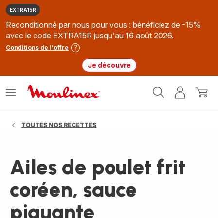
EXTRA15R
Reconditionné par nous pour vous : bénéficiez de -15%
avec le code EXTRA15R jusqu'au 16 août 2026.
Conditions de l'offre
Je découvre
Accueil
Ouvrir
Mon
Mon
Moulinex
le
compte
panie
menu
TOUTES NOS RECETTES
Ailes de poulet frit
coréen, sauce
piquante