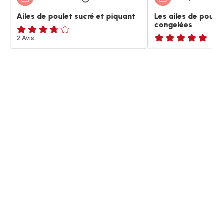
Ailes de poulet sucré et piquant
Les ailes de poule
congelées
ratings.3.7
2 Avis
ratings.NaN