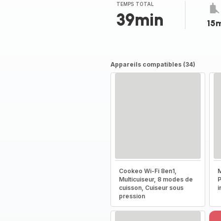
(moyenne)
TEMPS TOTAL
39min
15
Appareils compatibles (34)
Cookeo Wi-Fi 8en1,
M
Multicuiseur, 8 modes de
P
cuisson, Cuiseur sous
i
pression