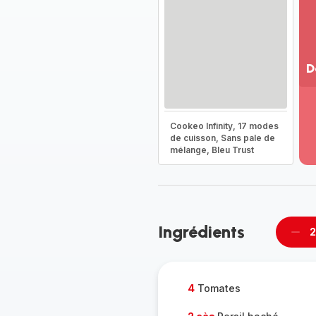
D
Vo
pl
-
Cookeo Infinity, 17 modes
Dé
de cuisson, Sans pale de
mélange, Bleu Trust
la
g
co
-
Ingrédients
2
Supp
per
4
Tomates