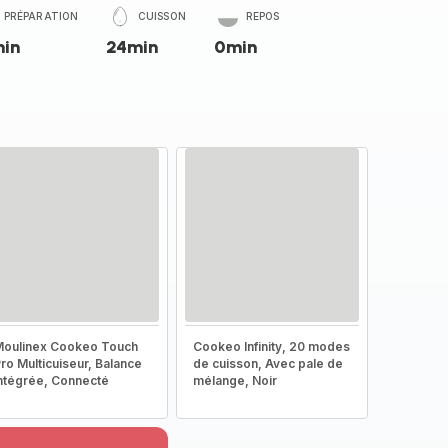
PRÉPARATION
CUISSON
REPOS
min
24min
0min
oulinex Cookeo Touch
Cookeo Infinity, 20 modes
ro Multicuiseur, Balance
de cuisson, Avec pale de
ntégrée, Connecté
mélange, Noir