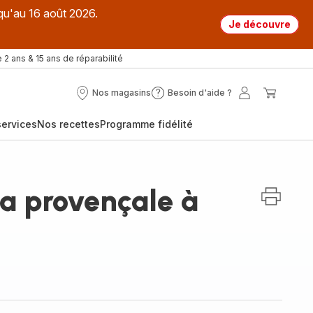
qu'au 16 août 2026.
Je découvre
 2 ans & 15 ans de réparabilité
Nos magasins
Besoin d'aide ?
Nos
Besoin
Mon
Mon
magasins
d'aide
compte
panier
ervices
Nos recettes
Programme fidélité
?
a provençale à
p