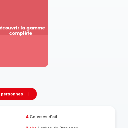
écouvrir la gamme
complète
ir
us...
couvrir
amme
mplète
 personnes
rimer
Ajouter
sonnes
personnes
4
Gousses d'ail