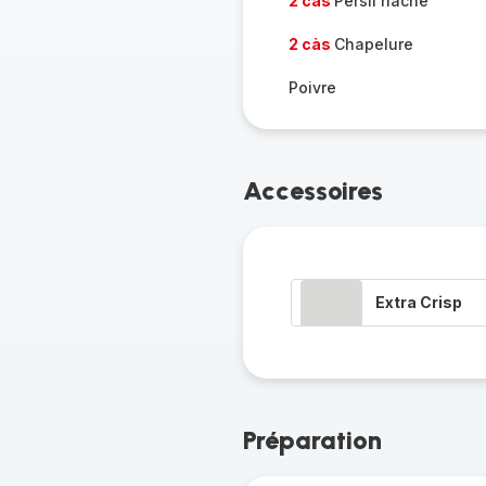
2 càs
Persil haché
2 càs
Chapelure
Poivre
Accessoires
Extra Crisp
Préparation