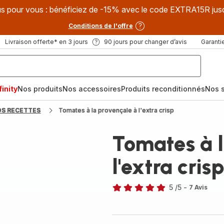
s pour vous : bénéficiez de -15% avec le code EXTRA15R jus
Conditions de l'offre
Livraison offerte* en 3 jours
90 jours pour changer d’avis
Garantie
inity
Nos produits
Nos accessoires
Produits reconditionnés
Nos s
OS RECETTES
Tomates à la provençale à l'extra crisp
Tomates à l
l'extra cris
5
/5
-
7 Avis
Avis
5
étoiles