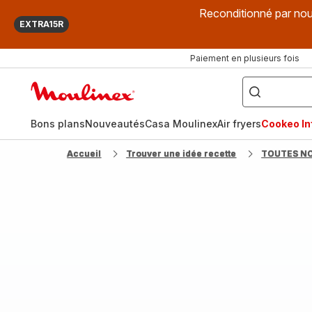
Reconditionné par nou
EXTRA15R
Paiement en plusieurs fois
["Que
recherchez-
Accueil
vous
?",
Moulinex
"Cookeo",
"Air
fryer",
Bons plans
Nouveautés
Casa Moulinex
Air fryers
Cookeo Inf
"Companion"]
Accueil
Trouver une idée recette
TOUTES N