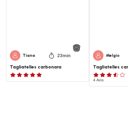
23min
Tiana
Melgio
Tagliatelles carbonara
Tagliatelles carb
ratings.NaN
ratings.3.5
4 Avis