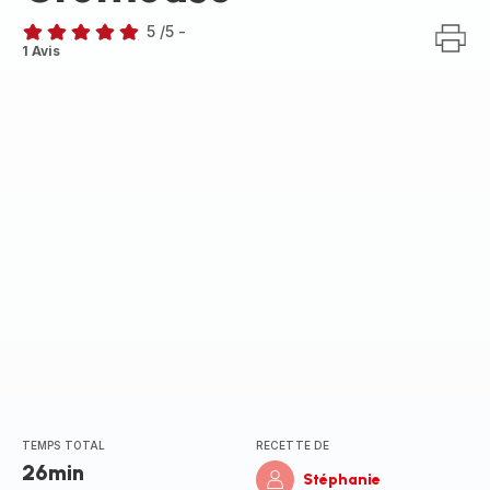
5
/5
-
Avis
1 Avis
5
étoiles
(moyenne)
TEMPS TOTAL
RECETTE DE
26min
Stéphanie