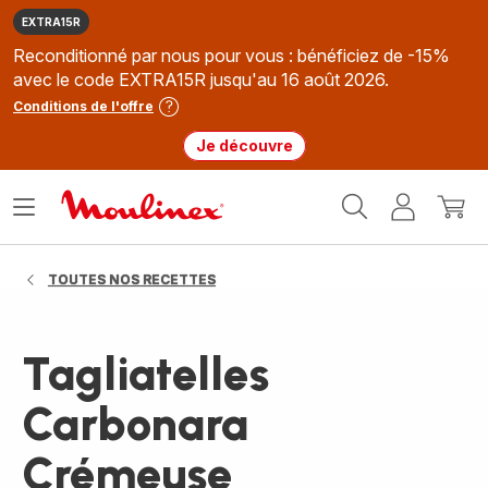
EXTRA15R
Reconditionné par nous pour vous : bénéficiez de -15%
avec le code EXTRA15R jusqu'au 16 août 2026.
Conditions de l'offre
Je découvre
Accueil
Ouvrir
Mon
Mon
Moulinex
le
compte
panie
menu
TOUTES NOS RECETTES
Tagliatelles
Carbonara
Crémeuse