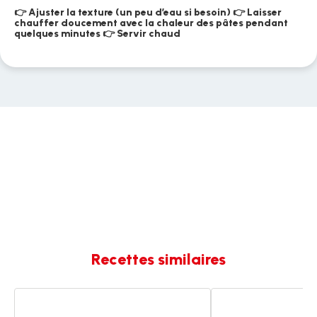
👉 Ajuster la texture (un peu d’eau si besoin) 👉 Laisser
chauffer doucement avec la chaleur des pâtes pendant
quelques minutes 👉 Servir chaud
Recettes similaires
Tagliatelles
Tagliatelles
carbonara
carbonara