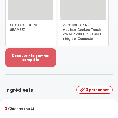
COOKEO TOUCH
RECONDITIONNÉ
GRAMEEZ
Moulinex Cookeo Touch
Pro Multicuiseur, Balance
intégrée, Connecté
Découvrir la gamme
complète
Voir
plus...
-
Découvrir
la
Ingrédients
3 personnes
gamme
complète
-
3
Chicons (ou4)