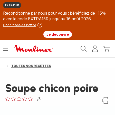
EXTRA15R
Reconditionné par nous pour vous : bénéficiez de -15%
avec le code EXTRA15R jusqu'au 16 août 2026.
Conditions de l'offre
Je découvre
Accueil
Ouvrir
Mon
Mon
Moulinex
le
compte
panie
menu
TOUTES NOS RECETTES
Soupe chicon poire
-
/5
-
ratings.0