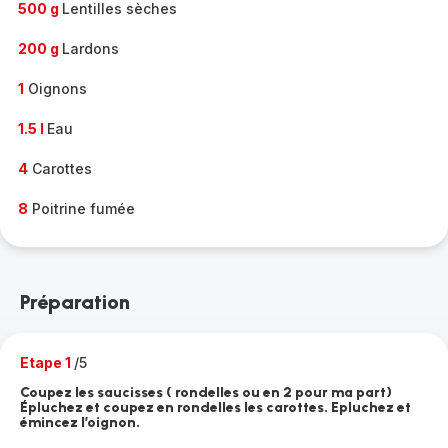
500 g
Lentilles sèches
200 g
Lardons
1
Oignons
1.5 l
Eau
4
Carottes
8
Poitrine fumée
Préparation
Etape 1
/5
Coupez les saucisses ( rondelles ou en 2 pour ma part)
Épluchez et coupez en rondelles les carottes. Epluchez et
émincez l’oignon.