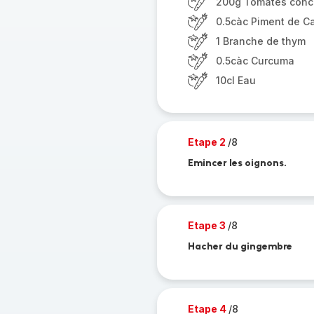
200g Tomates con
0.5càc Piment de C
1 Branche de thym
0.5càc Curcuma
10cl Eau
Etape 2
/8
Emincer les oignons.
Etape 3
/8
Hacher du gingembre
Etape 4
/8