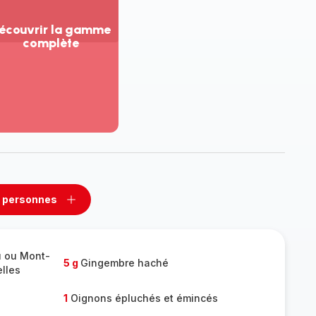
écouvrir la gamme
complète
ir
us...
couvrir
amme
mplète
 personnes
rimer
Ajouter
sonnes
personnes
u ou Mont-
5 g
Gingembre haché
lles
1
Oignons épluchés et émincés