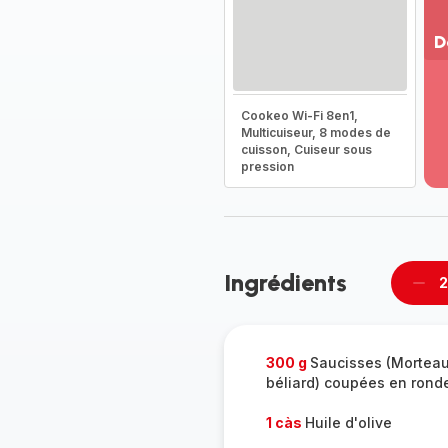
D
Vo
pl
Cookeo Wi-Fi 8en1,
-
Multicuiseur, 8 modes de
Dé
cuisson, Cuiseur sous
la
pression
g
co
-
Ingrédients
2
Supp
per
300 g
Saucisses (Mortea
béliard) coupées en ronde
1 càs
Huile d'olive