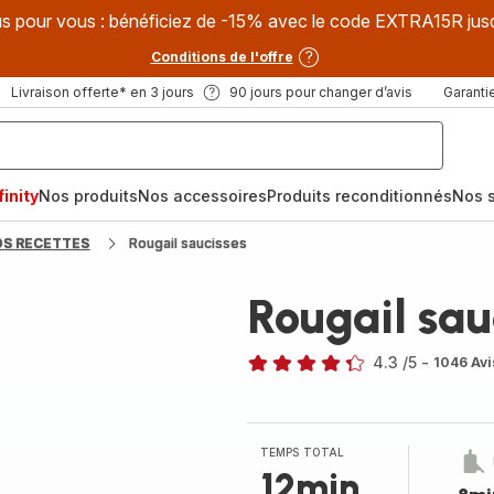
s pour vous : bénéficiez de -15% avec le code EXTRA15R jus
Conditions de l'offre
Livraison offerte* en 3 jours
90 jours pour changer d’avis
Garantie
inity
Nos produits
Nos accessoires
Produits reconditionnés
Nos s
OS RECETTES
Rougail saucisses
Rougail sau
4.3
/5
-
1046 Avi
ratings.4.3
TEMPS TOTAL
12min