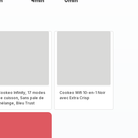
n
4min
0min
ookeo Infinity, 17 modes
Cookeo Wifi 10-en-1 Noir
e cuisson, Sans pale de
avec Extra Crisp
élange, Bleu Trust