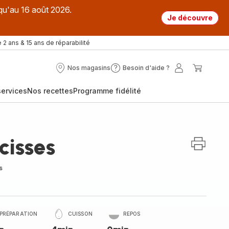
qu'au 16 août 2026.
Je découvre
 2 ans & 15 ans de réparabilité
Nos magasins
Besoin d'aide ?
Nos
Besoin
Mon
Mon
magasins
d'aide
compte
panier
ervices
Nos recettes
Programme fidélité
?
cisses
s
PRÉPARATION
CUISSON
REPOS