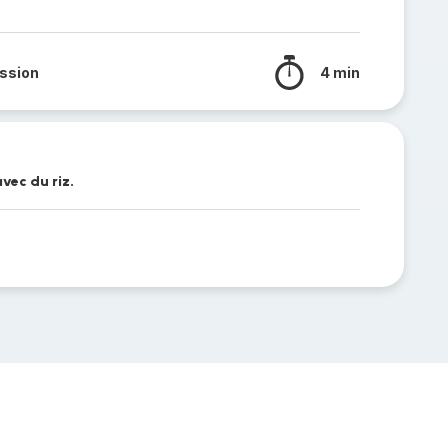
ssion
4 min
avec du riz.