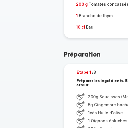
200 g
Tomates concassé
1
Branche de thym
10 cl
Eau
Préparation
Etape 1
/8
Préparer les ingrédients. 
erreur.
300g Saucisses (Mo
5g Gingembre hach
1càs Huile d'olive
1 Oignons épluchés