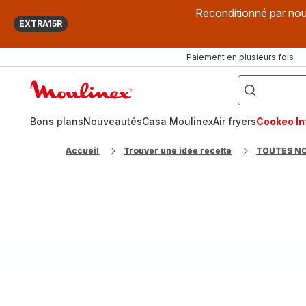
Reconditionné par nou
EXTRA15R
Paiement en plusieurs fois
["Que
recherchez-
Accueil
vous
?",
Moulinex
"Cookeo",
"Air
fryer",
Bons plans
Nouveautés
Casa Moulinex
Air fryers
Cookeo Inf
"Companion"]
Accueil
Trouver une idée recette
TOUTES N