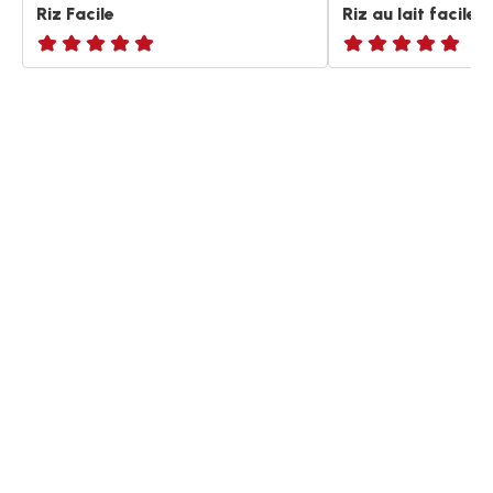
Riz Facile
Riz au lait facile
ratings.NaN
ratings.NaN