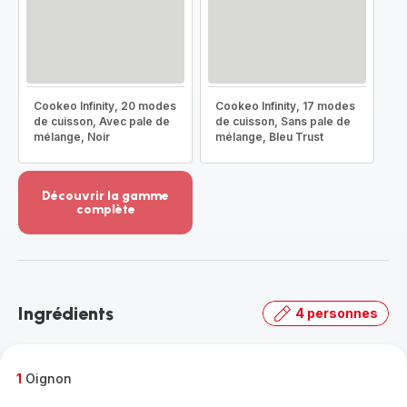
Cookeo Infinity, 20 modes
Cookeo Infinity, 17 modes
de cuisson, Avec pale de
de cuisson, Sans pale de
mélange, Noir
mélange, Bleu Trust
Découvrir la gamme
complète
Voir
plus...
-
Découvrir
la
Ingrédients
4 personnes
gamme
complète
-
1
Oignon