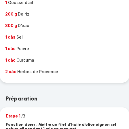
1
Gousse d’ail
200 g
De riz
300 g
D’eau
1 càs
Sel
1 càc
Poivre
1 càc
Curcuma
2 càc
Herbes de Provence
Préparation
Etape 1
/3
Fonction dorer : Mettre un filet d’huile d’olive oignon sel
poivre ail pendant 1 min en remuant