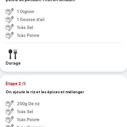
1 Oignon
1 Gousse d’ail
1càs Sel
1càc Poivre
Dorage
Etape 2
/3
On ajoute le riz et les épices et mélanger
200g De riz
1càs Sel
1càc Poivre