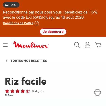
EXTRA15R
Reconditionné par nous pour vous : bénéficiez de -15%
avec le code EXTRA15R jusqu'au 16 août 2026.
Conditions de l'offre
Je découvre
Accueil
Ouvrir
Mon
Mon
Moulinex
le
compte
panie
menu
TOUTES NOS RECETTES
Riz facile
4.4
/5
-
ratings.4.4
8 Avis