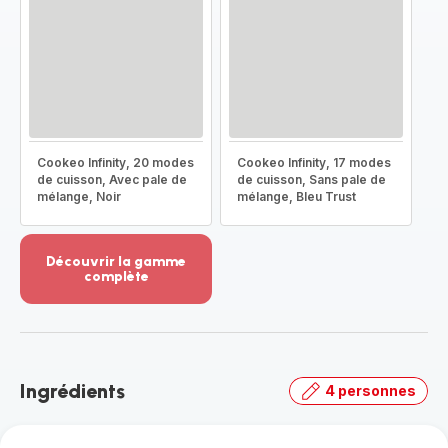
Cookeo Infinity, 20 modes
Cookeo Infinity, 17 modes
de cuisson, Avec pale de
de cuisson, Sans pale de
mélange, Noir
mélange, Bleu Trust
Découvrir la gamme
complète
Voir
plus...
-
Découvrir
la
Ingrédients
4 personnes
gamme
complète
-