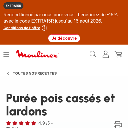
EXTRA15R
Reconditionné par nous pour vous : bénéficiez de -15%
avec le code EXTRA15R jusqu'au 16 août 2026.
Conditions de l'offre
Je découvre
Accueil
Ouvrir
Mon
Mon
Moulinex
le
compte
panie
menu
TOUTES NOS RECETTES
Purée pois cassés et
lardons
4.9
/5
-