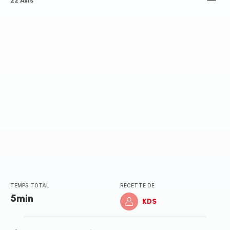
ratings.4.9
22 Avis
TEMPS TOTAL
RECETTE DE
5min
KDS