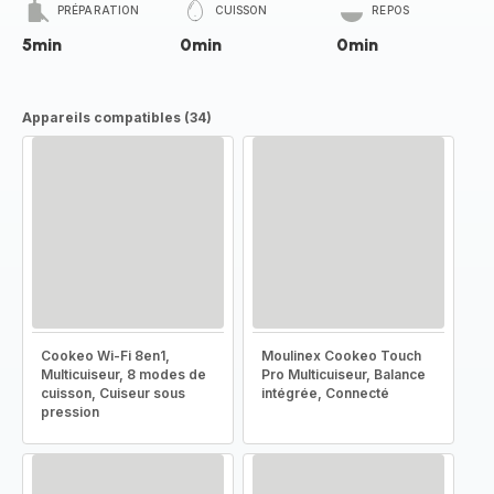
PRÉPARATION
CUISSON
REPOS
5min
0min
0min
Appareils compatibles (34)
Cookeo Wi-Fi 8en1,
Moulinex Cookeo Touch
Multicuiseur, 8 modes de
Pro Multicuiseur, Balance
cuisson, Cuiseur sous
intégrée, Connecté
pression