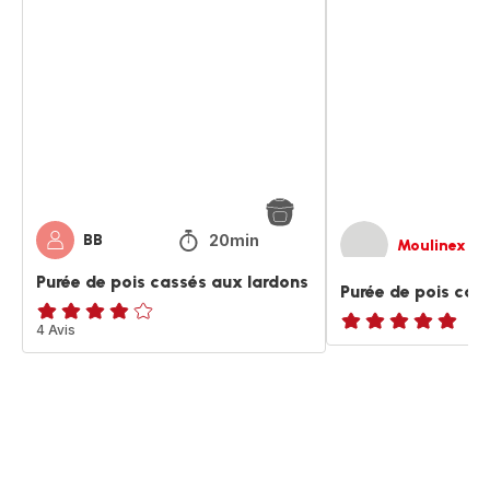
Purée
Purée
de
de
pois
pois
cassés
cassés
aux
lardons
20min
BB
Moulinex
Purée de pois cassés aux lardons
Purée de pois cas
ratings.3.8
4 Avis
ratings.NaN