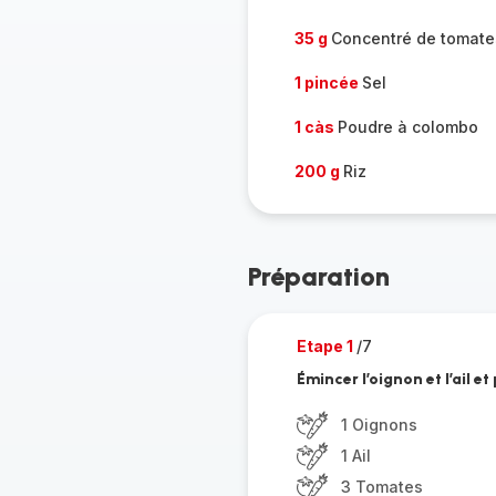
35 g
Concentré de tomate
1 pincée
Sel
1 càs
Poudre à colombo
200 g
Riz
Préparation
Etape 1
/7
Émincer l’oignon et l’ail e
1 Oignons
1 Ail
3 Tomates