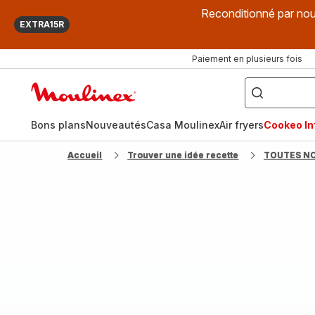
Reconditionné par nou
EXTRA15R
Paiement en plusieurs fois
["Que
recherchez-
Accueil
vous
?",
Moulinex
"Cookeo",
"Air
fryer",
Bons plans
Nouveautés
Casa Moulinex
Air fryers
Cookeo Inf
"Companion"]
Accueil
Trouver une idée recette
TOUTES N