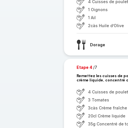
4 Cuisses de poule
1 Oignons
1 Ail
2càs Huile d’Olive
Dorage
Etape 4
/7
Remettez les cuisses de po
crème liquide, concentré 
4 Cuisses de poule
3 Tomates
3càs Crème fraîche
20cl Crème liquide
35g Concentré de t