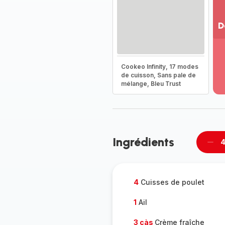
D
Vo
pl
-
Cookeo Infinity, 17 modes
Dé
de cuisson, Sans pale de
mélange, Bleu Trust
la
g
co
-
Ingrédients
4
Supp
per
4
Cuisses de poulet
1
Ail
3 càs
Crème fraîche