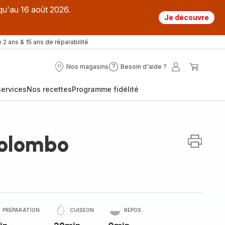
qu'au 16 août 2026.
Je découvre
 2 ans & 15 ans de réparabilité
Nos magasins
Besoin d'aide ?
Nos
Besoin
Mon
Mon
magasins
d'aide
compte
panier
ervices
Nos recettes
Programme fidélité
?
Colombo
PRÉPARATION
CUISSON
REPOS