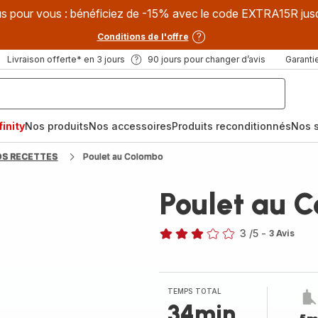
s pour vous : bénéficiez de -15% avec le code EXTRA15R jus
Conditions de l'offre
Livraison offerte* en 3 jours
90 jours pour changer d’avis
Garantie
inity
Nos produits
Nos accessoires
Produits reconditionnés
Nos s
OS RECETTES
Poulet au Colombo
Poulet au 
3
/5
-
3 Avis
Avis
3
étoiles
(moyenne)
TEMPS TOTAL
34min