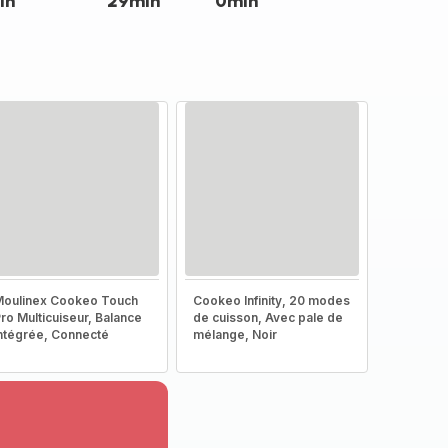
in
29min
0min
oulinex Cookeo Touch
Cookeo Infinity, 20 modes
ro Multicuiseur, Balance
de cuisson, Avec pale de
ntégrée, Connecté
mélange, Noir