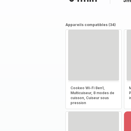
5m
Appareils compatibles (34)
Cookeo Wi-Fi 8en1,
M
Multicuiseur, 8 modes de
P
cuisson, Cuiseur sous
i
pression