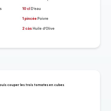
s
10 cl
D’eau
1 pincée
Poivre
2 càs
Huile d’Olive
t puis couper les trois tomates en cubes