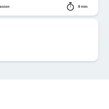
ssion
9 min