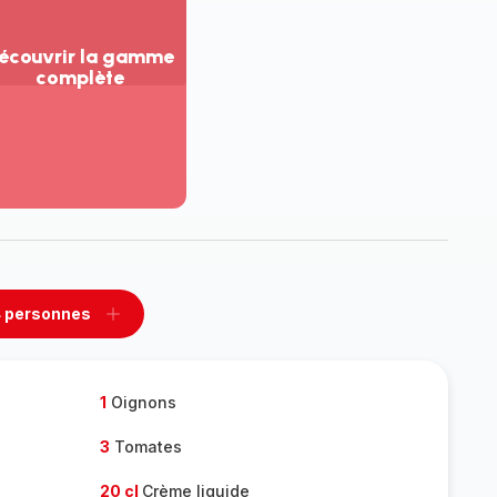
écouvrir la gamme
complète
ir
us...
couvrir
amme
mplète
 personnes
rimer
Ajouter
sonnes
personnes
1
Oignons
3
Tomates
20 cl
Crème liquide