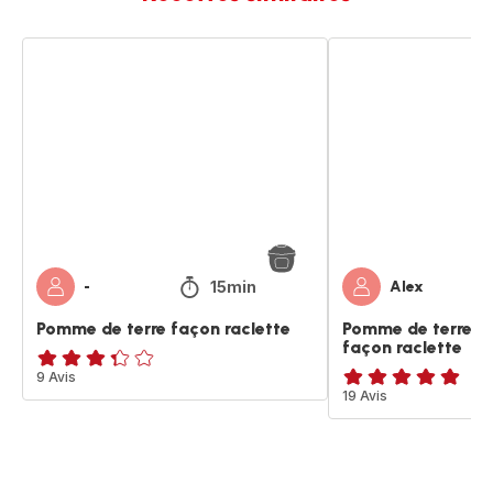
Pomme
Pomme
de
de
terre
terre
façon
aux
raclette
lardons
façon
raclette
15min
-
Alex
Pomme de terre façon raclette
Pomme de terre a
façon raclette
ratings.3.3
9 Avis
Avis
19 Avis
5
étoiles
(moyenne)