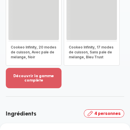
Cookeo Infinity, 20 modes
Cookeo Infinity, 17 modes
de cuisson, Avec pale de
de cuisson, Sans pale de
mélange, Noir
mélange, Bleu Trust
Découvrir la gamme
complète
Voir
plus...
-
Découvrir
la
Ingrédients
4 personnes
gamme
complète
-