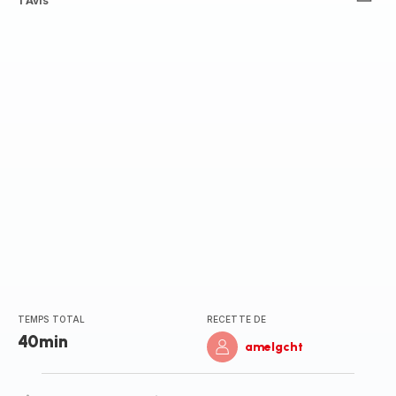
Avis
1 Avis
5
étoiles
(moyenne)
TEMPS TOTAL
RECETTE DE
40min
amelgcht