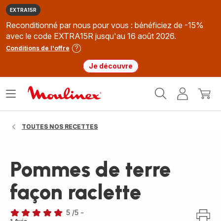
EXTRA15R
Reconditionné par nous pour vous : bénéficiez de -15%
avec le code EXTRA15R jusqu'au 16 août 2026.
Conditions de l'offre
Je découvre
Accueil
Ouvrir
Mon
Mon
Moulinex
le
compte
panie
menu
TOUTES NOS RECETTES
Pommes de terre
façon raclette
5
/5
-