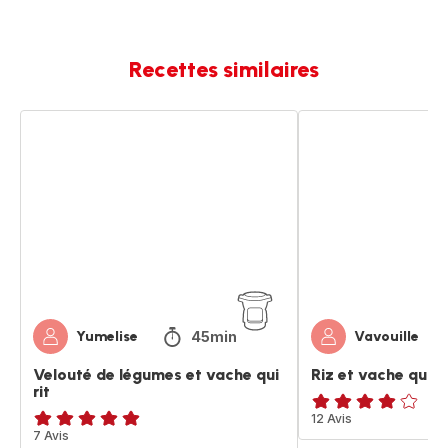
Recettes similaires
Velouté
Riz
de
et
légumes
vache
et
qui
vache
rit
qui
rit
45min
Yumelise
Vavouille
Velouté de légumes et vache qui
Riz et vache qui ri
rit
ratings.3.9
12 Avis
Avis
7 Avis