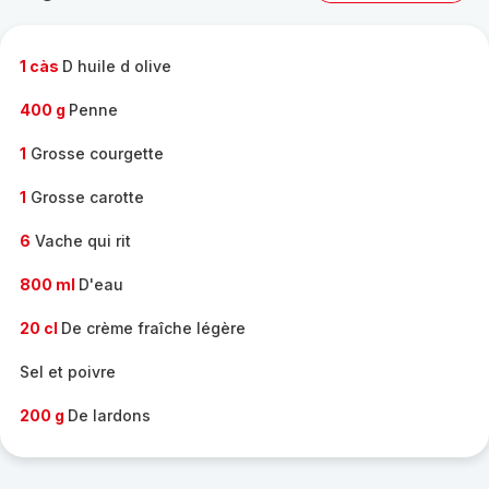
complète
-
1 càs
D huile d olive
400 g
Penne
1
Grosse courgette
1
Grosse carotte
6
Vache qui rit
800 ml
D'eau
20 cl
De crème fraîche légère
Sel et poivre
200 g
De lardons