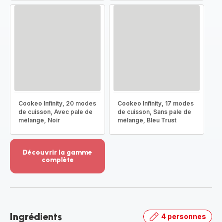
Cookeo Infinity, 20 modes
Cookeo Infinity, 17 modes
de cuisson, Avec pale de
de cuisson, Sans pale de
mélange, Noir
mélange, Bleu Trust
Découvrir la gamme
complète
Voir
plus...
-
Découvrir
la
Ingrédients
4 personnes
gamme