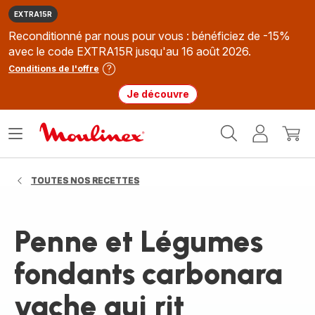
EXTRA15R
Reconditionné par nous pour vous : bénéficiez de -15%
avec le code EXTRA15R jusqu'au 16 août 2026.
Conditions de l'offre
Je découvre
Accueil
Ouvrir
Mon
Mon
Moulinex
le
compte
panie
menu
TOUTES NOS RECETTES
Penne et Légumes
fondants carbonara
vache qui rit