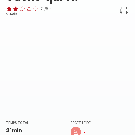
2
/5
-
Avis
2 Avis
2
étoiles
(moyenne)
TEMPS TOTAL
RECETTE DE
21min
-