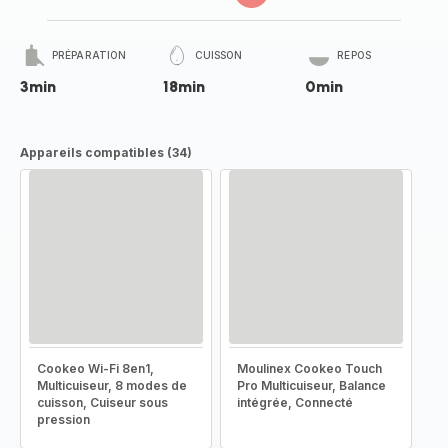
PRÉPARATION
CUISSON
REPOS
3min
18min
0min
Appareils compatibles (34)
Cookeo Wi-Fi 8en1,
Moulinex Cookeo Touch
Multicuiseur, 8 modes de
Pro Multicuiseur, Balance
cuisson, Cuiseur sous
intégrée, Connecté
pression