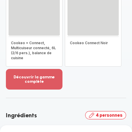
Cookeo + Connect,
Cookeo Connect Noir
Multicuiseur connecté, 6L
(2/6 pers.), balance de
cuisine
Découvrir la gamme
complète
Voir
plus...
-
Découvrir
la
Ingrédients
4 personnes
gamme
complète
-