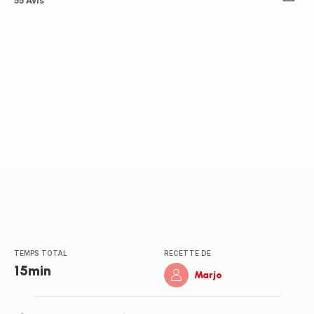
ratings.4.4
55 Avis
TEMPS TOTAL
RECETTE DE
15min
Marjo