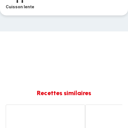
Cuisson lente
Recettes similaires
Pâte
Pâtes
carbonara
carbonara