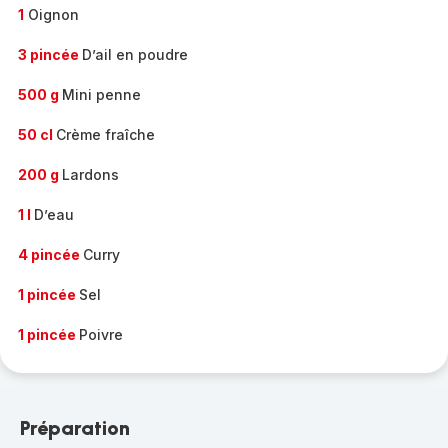
1
Oignon
3 pincée
D’ail en poudre
500 g
Mini penne
50 cl
Crème fraîche
200 g
Lardons
1 l
D’eau
4 pincée
Curry
1 pincée
Sel
1 pincée
Poivre
Préparation