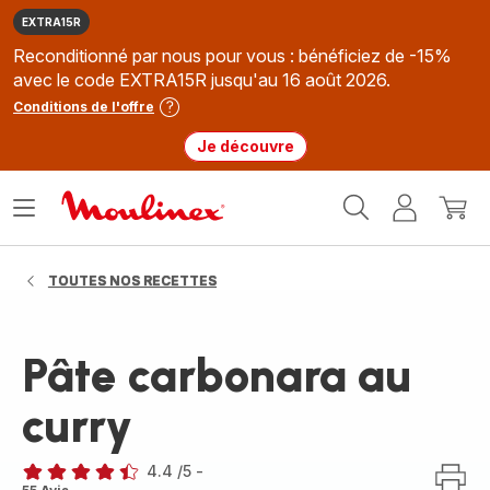
EXTRA15R
Reconditionné par nous pour vous : bénéficiez de -15%
avec le code EXTRA15R jusqu'au 16 août 2026.
Conditions de l'offre
Je découvre
Accueil
Ouvrir
Mon
Mon
Moulinex
le
compte
panie
menu
TOUTES NOS RECETTES
Pâte carbonara au
curry
4.4
/5
-