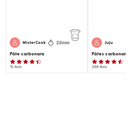
22min
MisterCook
Juju
Pâte carbonara
Pâtes carbonara
ratings.4.4
10 Avis
ratings.4.5
268 Avis