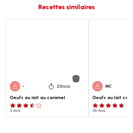
Recettes similaires
Oeufs
Oeufs
au
au
lait
lait
au
caramel
caramel
20min
-
MC
Oeufs au lait au caramel
Oeufs au lait car
ratings.3.5
3 Avis
ratings.4.7
36 Avis