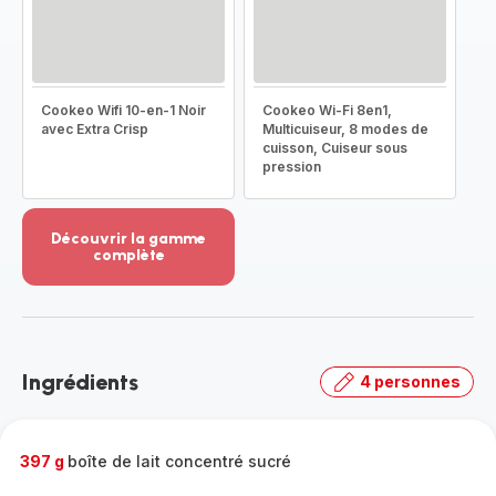
Cookeo Wifi 10-en-1 Noir
Cookeo Wi-Fi 8en1,
avec Extra Crisp
Multicuiseur, 8 modes de
cuisson, Cuiseur sous
pression
Découvrir la gamme
complète
Voir
plus...
-
Découvrir
la
Ingrédients
4 personnes
gamme
complète
-
397 g
boîte de lait concentré sucré