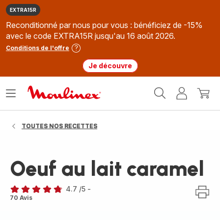
EXTRA15R
Reconditionné par nous pour vous : bénéficiez de -15%
avec le code EXTRA15R jusqu'au 16 août 2026.
Conditions de l'offre
Je découvre
Accueil
Ouvrir
Mon
Mon
Moulinex
le
compte
panie
menu
TOUTES NOS RECETTES
Oeuf au lait caramel
4.7
/5
-
ratings.4.7
70 Avis