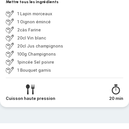
Mettre tous les ingrédients
1 Lapin morceaux
1 Oignon émincé
2càs Farine
20cl Vin blanc
20cl Jus champignons
100g Champignons
1pincée Sel poivre
1 Bouquet garnis
Cuisson haute pression
20 min