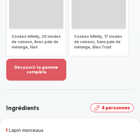
Cookeo Infinity, 20 modes
Cookeo Infinity, 17 modes
de cuisson, Avec pale de
de cuisson, Sans pale de
mélange, Noir
mélange, Bleu Trust
Découvrir la gamme
complète
Voir
plus...
-
Découvrir
la
Ingrédients
4 personnes
gamme
complète
-
1
Lapin morceaux