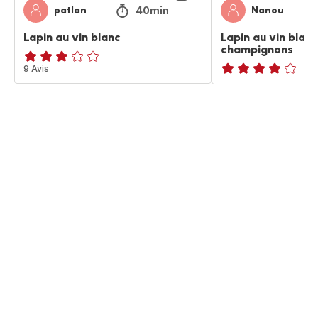
40min
patlan
Nanou
Lapin au vin blanc
Lapin au vin blanc
champignons
ratings.2.8
9 Avis
Avis
4
étoiles
(moyenne)