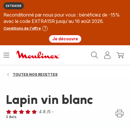
EXTRA15R
Reconditionné par nous pour vous : bénéficiez de -15%
avec le code EXTRA15R jusqu'au 16 août 2026.
Conditions de l'offre
Je découvre
Accueil
Ouvrir
Mon
Mon
Moulinex
le
compte
panie
menu
TOUTES NOS RECETTES
Lapin vin blanc
4.8
/5
-
ratings.4.8
2 Avis