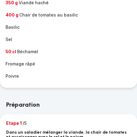
350 g
Viande haché
400 g
Chair de tomates au basilic
Basilic
Sel
50 cl
Béchamel
Fromage râpé
Poivre
Préparation
Etape 1
/5
Dans un saladier mélanger la viande, la chair de tomates
et assaisonner avec le sel et le poivre