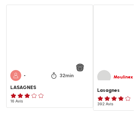
LASAGNES
Lasagnes
32min
-
Moulinex
LASAGNES
Lasagnes
Avis
16 Avis
ratings.4.1
392 Avis
3
étoiles
(moyenne)