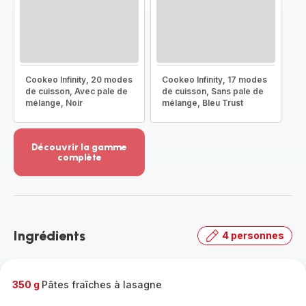
Cookeo Infinity, 20 modes
Cookeo Infinity, 17 modes
de cuisson, Avec pale de
de cuisson, Sans pale de
mélange, Noir
mélange, Bleu Trust
Découvrir la gamme
complète
Voir
plus...
-
Découvrir
la
Ingrédients
4 personnes
gamme
complète
-
350 g
Pâtes fraîches à lasagne