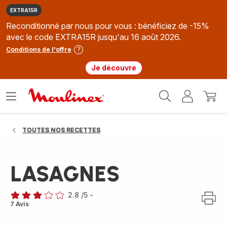
EXTRA15R
Reconditionné par nous pour vous : bénéficiez de -15%
avec le code EXTRA15R jusqu'au 16 août 2026.
Conditions de l'offre
Je découvre
Accueil
Ouvrir
Mon
Mon
Moulinex
le
compte
panie
menu
TOUTES NOS RECETTES
LASAGNES
2.8
/5
-
ratings.2.8
7 Avis