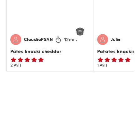
12min
ClaudiaPSAN
Julie
Pâtes knacki cheddar
Patates knackis 
Avis
2 Avis
Avis
1 Avis
5
5
étoiles
étoiles
(moyenne)
(moyenne)