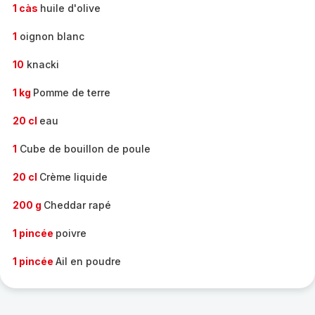
1 càs
huile d'olive
1
oignon blanc
10
knacki
1 kg
Pomme de terre
20 cl
eau
1
Cube de bouillon de poule
20 cl
Crème liquide
200 g
Cheddar rapé
1 pincée
poivre
1 pincée
Ail en poudre