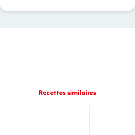
Recettes similaires
Pâtes
Patates
knacki
knackis
cheddar
cheddar