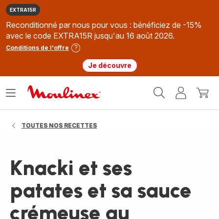
EXTRA15R
Reconditionné par nous pour vous : bénéficiez de -15%
avec le code EXTRA15R jusqu'au 16 août 2026.
Conditions de l'offre
Je découvre
Accueil
Ouvrir
Mon
Mon
Moulinex
le
compte
panie
menu
TOUTES NOS RECETTES
Knacki et ses
patates et sa sauce
crémeuse au