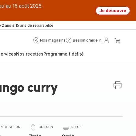
qu'au 16 août 2026.
Je découvre
 2 ans & 15 ans de réparabilité
Nos magasins
Besoin d'aide ?
Nos
Besoin
Mon
Mon
magasins
d'aide
compte
panier
ervices
Nos recettes
Programme fidélité
?
ungo curry
RÉPARATION
CUISSON
REPOS