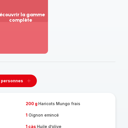
écouvrir la gamme
complète
ir
us...
couvrir
amme
mplète
 personnes
rimer
Ajouter
sonnes
personnes
200 g
Haricots Mungo frais
1
Oignon emincé
1 càs
Huile d’olive