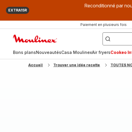
Reconditionné par nou
EXTRA15R
Paiement en plusieurs fois
["Que
recherchez-
Accueil
vous
?",
Moulinex
"Cookeo",
"Air
fryer",
Bons plans
Nouveautés
Casa Moulinex
Air fryers
Cookeo Inf
"Companion"]
Accueil
Trouver une idée recette
TOUTES N