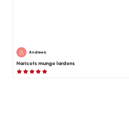
Andreea
Haricots mungo lardons
ratings.NaN