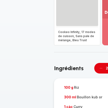
D
Vo
pl
-
Cookeo Infinity, 17 modes
Dé
de cuisson, Sans pale de
mélange, Bleu Trust
la
g
co
-
Ingrédients
2
Supp
per
100 g
Riz
300 ml
Bouillon kub or
1 càc
Curry