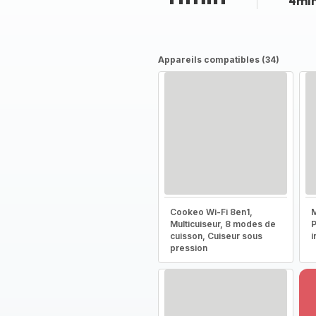
4mi
Appareils compatibles (34)
Cookeo Wi-Fi 8en1,
M
Multicuiseur, 8 modes de
P
cuisson, Cuiseur sous
i
pression