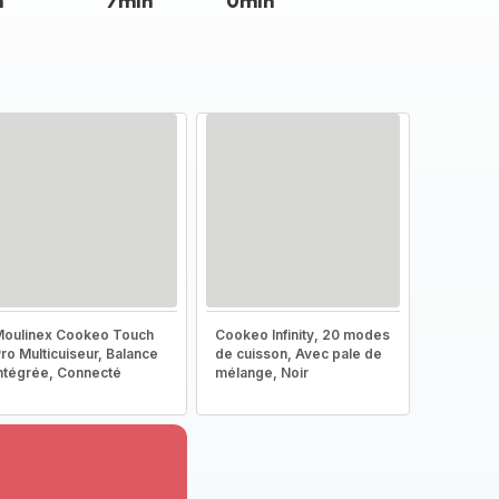
n
7min
0min
oulinex Cookeo Touch
Cookeo Infinity, 20 modes
ro Multicuiseur, Balance
de cuisson, Avec pale de
ntégrée, Connecté
mélange, Noir