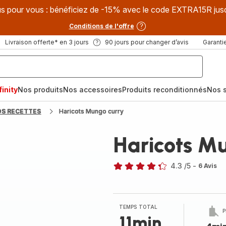
s pour vous : bénéficiez de -15% avec le code EXTRA15R jus
Conditions de l'offre
Livraison offerte* en 3 jours
90 jours pour changer d’avis
Garantie
inity
Nos produits
Nos accessoires
Produits reconditionnés
Nos s
OS RECETTES
Haricots Mungo curry
Haricots M
4.3
/5
-
6 Avis
ratings.4.3
TEMPS TOTAL
P
11min