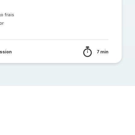
o frais
or
ssion
7 min