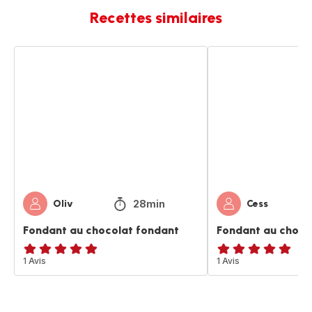
Recettes similaires
Fondant
Fondant
au
au
chocolat
chocolat
fondant
28min
Oliv
Cess
Fondant au chocolat fondant
Fondant au choco
Avis
1 Avis
Avis
1 Avis
5
5
étoiles
étoiles
(moyenne)
(moyenne)