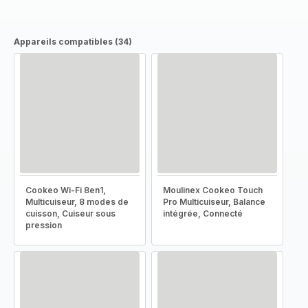
Appareils compatibles (34)
Cookeo Wi-Fi 8en1,
Moulinex Cookeo Touch
Multicuiseur, 8 modes de
Pro Multicuiseur, Balance
cuisson, Cuiseur sous
intégrée, Connecté
pression