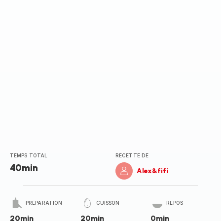
(moyenne)
TEMPS TOTAL
RECETTE DE
40min
Alex&fifi
PRÉPARATION
CUISSON
REPOS
20min
20min
0min