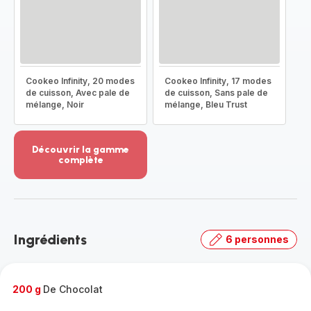
Cookeo Infinity, 20 modes
Cookeo Infinity, 17 modes
de cuisson, Avec pale de
de cuisson, Sans pale de
mélange, Noir
mélange, Bleu Trust
Découvrir la gamme
complète
Voir
plus...
-
Découvrir
la
Ingrédients
6 personnes
gamme
complète
-
200 g
De Chocolat