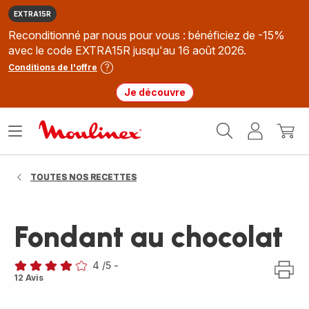
EXTRA15R
Reconditionné par nous pour vous : bénéficiez de -15%
avec le code EXTRA15R jusqu'au 16 août 2026.
Conditions de l'offre
Je découvre
Accueil
Ouvrir
Mon
Mon
Moulinex
le
compte
panie
menu
TOUTES NOS RECETTES
Fondant au chocolat
4
/5
-
Avis
12 Avis
4
étoiles