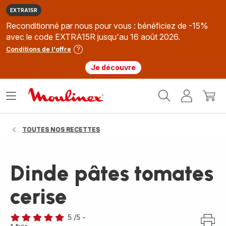
EXTRA15R
Reconditionné par nous pour vous : bénéficiez de -15%
avec le code EXTRA15R jusqu'au 16 août 2026.
Conditions de l'offre
Je découvre
Accueil
Ouvrir
Mon
Mon
Moulinex
le
compte
panie
menu
TOUTES NOS RECETTES
Dinde pâtes tomates
cerise
5
/5
-