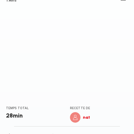
Avis
1 Avis
5
étoiles
(moyenne)
TEMPS TOTAL
RECETTE DE
28min
nat