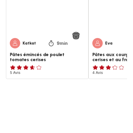
tomates
cerises
cerises
et
au
fromage
de
chèvre
9min
Katkat
Eva
Pâtes émincés de poulet
Pâtes aux courge
tomates cerises
cerises et au fro
ratings.3.6
5 Avis
ratings.3.2
4 Avis