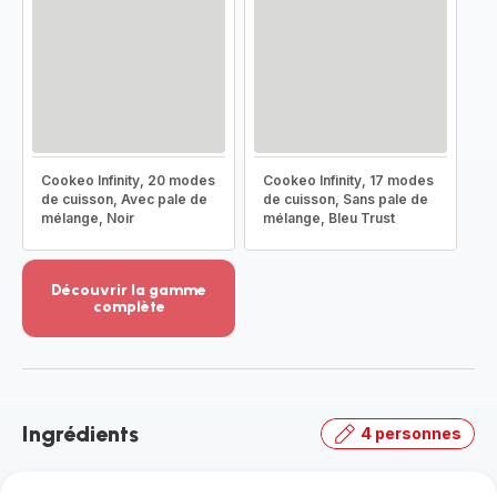
Cookeo Infinity, 20 modes
Cookeo Infinity, 17 modes
de cuisson, Avec pale de
de cuisson, Sans pale de
mélange, Noir
mélange, Bleu Trust
Découvrir la gamme
complète
Voir
plus...
-
Découvrir
la
Ingrédients
4 personnes
gamme
complète
-