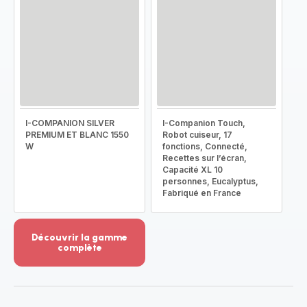
I-COMPANION SILVER
I-Companion Touch,
PREMIUM ET BLANC 1550
Robot cuiseur, 17
W
fonctions, Connecté,
Recettes sur l’écran,
Capacité XL 10
personnes, Eucalyptus,
Fabriqué en France
Découvrir la gamme
complète
Voir
plus...
-
Découvrir