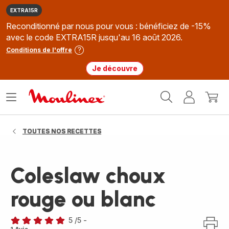
EXTRA15R
Reconditionné par nous pour vous : bénéficiez de -15%
avec le code EXTRA15R jusqu'au 16 août 2026.
Conditions de l'offre
Je découvre
Accueil
Ouvrir
Mon
Mon
Moulinex
le
compte
panie
menu
TOUTES NOS RECETTES
Coleslaw choux
rouge ou blanc
5
/5
-