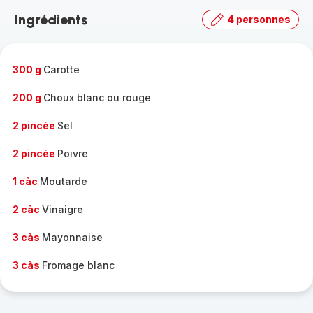
la
Ingrédients
4 personnes
gamme
complète
-
300 g
Carotte
200 g
Choux blanc ou rouge
2 pincée
Sel
2 pincée
Poivre
1 càc
Moutarde
2 càc
Vinaigre
3 càs
Mayonnaise
3 càs
Fromage blanc