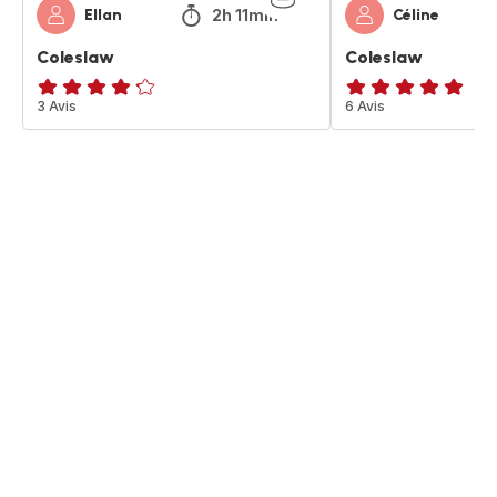
2h 11min
Ellan
Céline
Coleslaw
Coleslaw
ratings.4.2
3 Avis
ratings.4.9
6 Avis