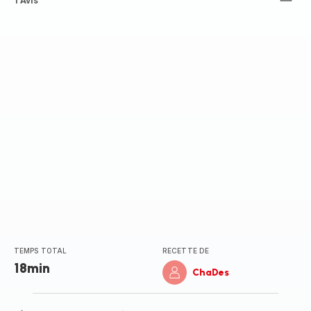
Avis
1 Avis
5
étoiles
(moyenne)
TEMPS TOTAL
RECETTE DE
18min
ChaDes