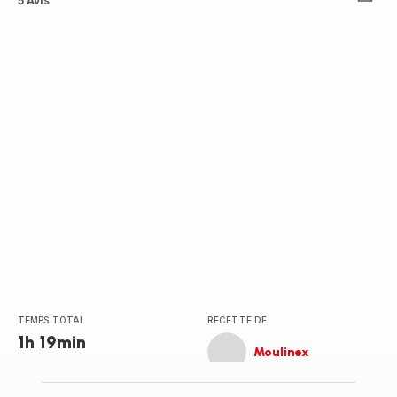
ratings.4.4
5 Avis
TEMPS TOTAL
RECETTE DE
1h 19min
Moulinex