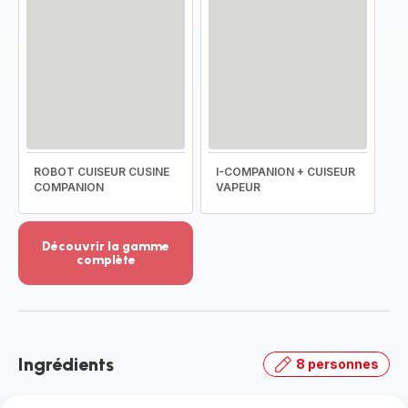
ROBOT CUISEUR CUSINE
I-COMPANION + CUISEUR
COMPANION
VAPEUR
Découvrir la gamme
complète
Voir
plus...
-
Découvrir
la
Ingrédients
8 personnes
gamme
complète
-