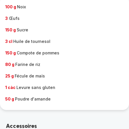
100 g
Noix
3
Œufs
150 g
Sucre
3 cl
Huile de tournesol
150 g
Compote de pommes
80 g
Farine de riz
25 g
Fécule de maïs
1 càc
Levure sans gluten
50 g
Poudre d'amande
Accessoires