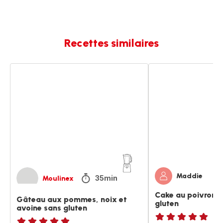
Recettes similaires
Gâteau
Cake
aux
au
pommes,
poivrons
noix
et
et
chorizo
avoine
sans
sans
gluten
gluten
Maddie
35min
Moulinex
Cake au poivrons 
Gâteau aux pommes, noix et
gluten
avoine sans gluten