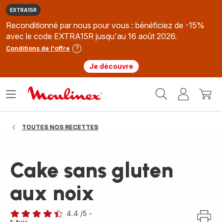
EXTRA15R
Reconditionné par nous pour vous : bénéficiez de -15%
avec le code EXTRA15R jusqu'au 16 août 2026.
Conditions de l'offre
Je découvre
Accueil
Ouvrir
Mon
Mon
Moulinex
le
compte
panie
menu
TOUTES NOS RECETTES
Cake sans gluten
aux noix
4.4
/5
-