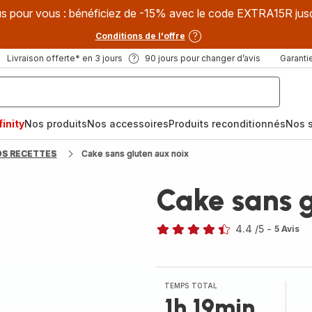
s pour vous : bénéficiez de -15% avec le code EXTRA15R jus
Conditions de l'offre
Livraison offerte* en 3 jours
90 jours pour changer d’avis
Garantie
inity
Nos produits
Nos accessoires
Produits reconditionnés
Nos s
OS RECETTES
Cake sans gluten aux noix
Cake sans 
4.4
/5
-
5 Avis
ratings.4.4
TEMPS TOTAL
1h 19min