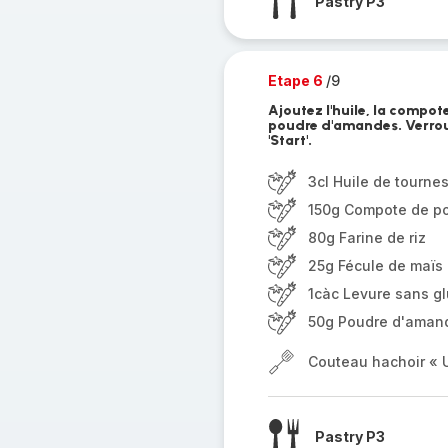
Pastry P3
Etape 6
/9
Ajoutez l'huile, la compote
poudre d'amandes. Verroui
'Start'.
3cl Huile de tournes
150g Compote de 
80g Farine de riz
25g Fécule de maïs
1càc Levure sans g
50g Poudre d'aman
Couteau hachoir « U
Pastry P3