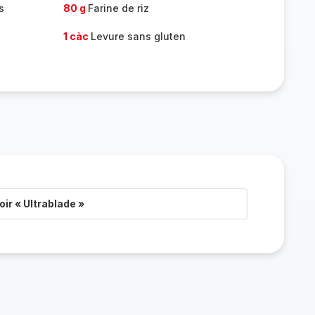
s
80 g
Farine de riz
1 càc
Levure sans gluten
ir « Ultrablade »