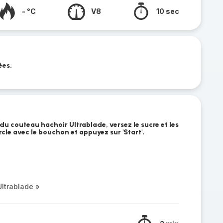
- °C
V8
10 sec
ées.
du couteau hachoir Ultrablade, versez le sucre et les
rcle avec le bouchon et appuyez sur 'Start'.
ltrablade »