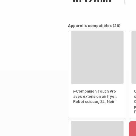
Appareils compatibles (26)
i-Companion Touch Pro
C
avec extension air fryer,
c
Robot cuiseur, 3L, Noir
C
p
F