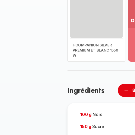
D
Vo
pl
-
I-COMPANION SILVER
Dé
PREMIUM ET BLANC 1550
W
la
g
co
-
Ingrédients
8
Supp
per
100 g
Noix
150 g
Sucre