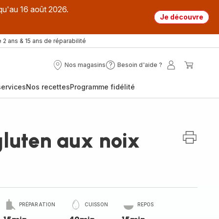
qu'au 16 août 2026.
Je découvre
 2 ans & 15 ans de réparabilité
Nos magasins
Besoin d'aide ?
Nos
Besoin
Mon
Mon
magasins
d'aide
compte
panier
ervices
Nos recettes
Programme fidélité
?
gluten aux noix
PRÉPARATION
CUISSON
REPOS