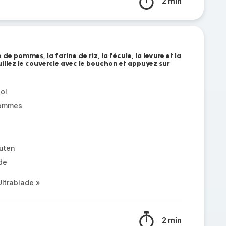
2 min
 de pommes, la farine de riz, la fécule, la levure et la
llez le couvercle avec le bouchon et appuyez sur
ol
pommes
luten
de
ltrablade »
2 min