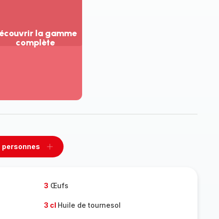
écouvrir la gamme
complète
ir
us...
couvrir
amme
mplète
 personnes
rimer
Ajouter
sonnes
personnes
3
Œufs
3 cl
Huile de tournesol