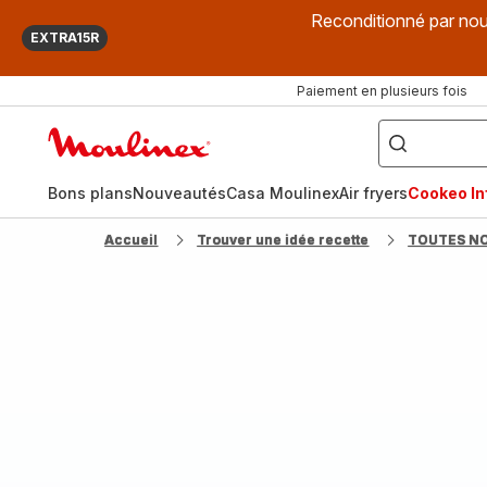
Reconditionné par nou
EXTRA15R
Paiement en plusieurs fois
["Que
recherchez-
Accueil
vous
?",
Moulinex
"Cookeo",
"Air
fryer",
Bons plans
Nouveautés
Casa Moulinex
Air fryers
Cookeo Inf
"Companion"]
Accueil
Trouver une idée recette
TOUTES N