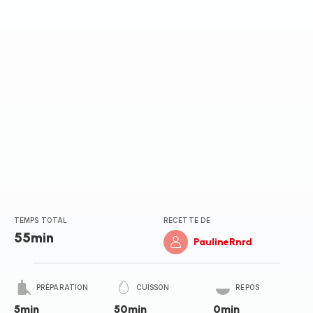
TEMPS TOTAL
RECETTE DE
55min
PaulineRnrd
PRÉPARATION
CUISSON
REPOS
5min
50min
0min