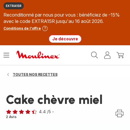
EXTRA15R
Reconditionné par nous pour vous : bénéficiez de -15%
avec le code EXTRA15R jusqu'au 16 août 2026.
Conditions de l'offre
Je découvre
Accueil
Ouvrir
Mon
Mon
Moulinex
le
compte
panie
menu
TOUTES NOS RECETTES
Cake chèvre miel
4.4
/5
-
ratings.4.4
2 Avis