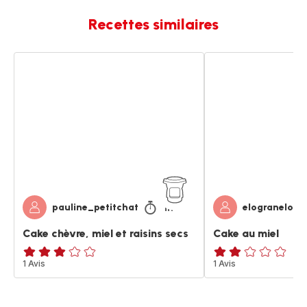
Recettes similaires
Cake
Cake
chèvre,
au
miel
miel
et
raisins
secs
1h
pauline_petitchat
elogranelo
Cake chèvre, miel et raisins secs
Cake au miel
Avis
1 Avis
Avis
1 Avis
3
2
étoiles
étoiles
(moyenne)
(moyenne)