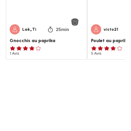
25min
Laë_Ti
victo21
Gnocchis au paprika
Poulet au paprika
Avis
1 Avis
ratings.3.9
5 Avis
4
étoiles
(moyenne)