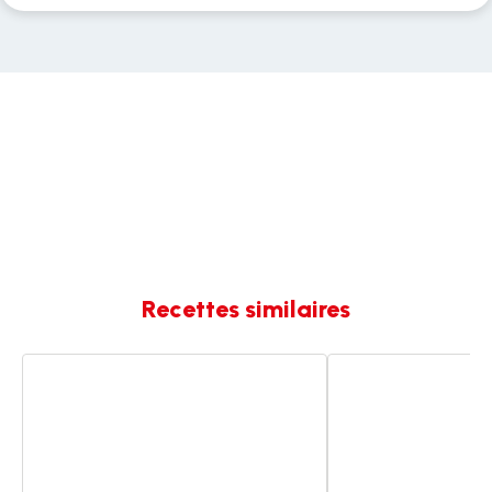
Recettes similaires
Gnocchis
Poulet
au
au
paprika
paprika