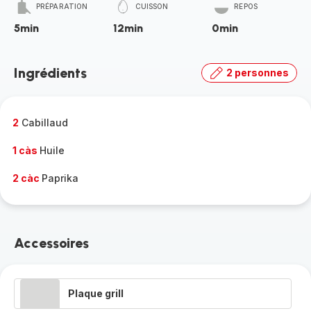
PRÉPARATION
CUISSON
REPOS
5min
12min
0min
Ingrédients
2 personnes
2
Cabillaud
1 càs
Huile
2 càc
Paprika
Accessoires
Plaque grill