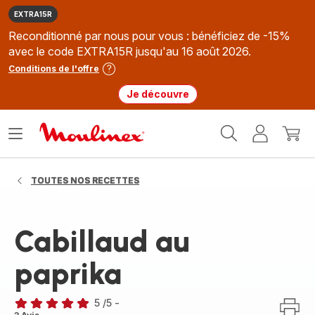
EXTRA15R
Reconditionné par nous pour vous : bénéficiez de -15%
avec le code EXTRA15R jusqu'au 16 août 2026.
Conditions de l'offre
Je découvre
Accueil
Ouvrir
Mon
Mon
Moulinex
le
compte
panie
menu
TOUTES NOS RECETTES
Cabillaud au
paprika
5
/5
-