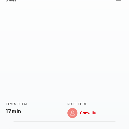
Avis
3 Avis
5
étoiles
(moyenne)
TEMPS TOTAL
RECETTE DE
17min
Cam-ille