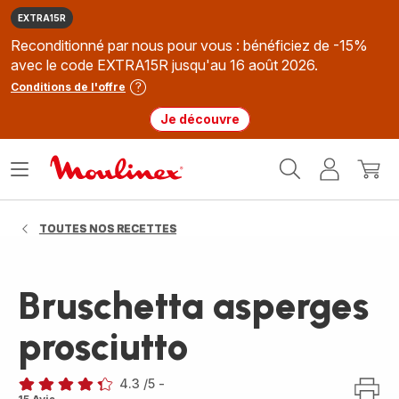
EXTRA15R
Reconditionné par nous pour vous : bénéficiez de -15%
avec le code EXTRA15R jusqu'au 16 août 2026.
Conditions de l'offre
Je découvre
Accueil
Ouvrir
Mon
Mon
Moulinex
le
compte
panie
menu
TOUTES NOS RECETTES
Bruschetta asperges
prosciutto
4.3
/5
-