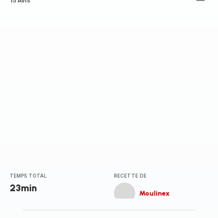
ratings.4.3
15 Avis
TEMPS TOTAL
RECETTE DE
23min
Moulinex