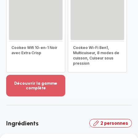
Cookeo Wifi 10-en-1 Noir
Cookeo Wi-Fi 8en1,
avec Extra Crisp
Multicuiseur, 8 modes de
cuisson, Cuiseur sous
pression
Découvrir la gamme
complète
Voir
plus...
-
Découvrir
la
Ingrédients
2 personnes
gamme
complète
-