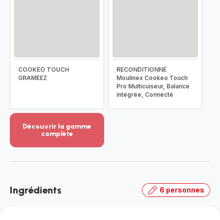
COOKEO TOUCH
RECONDITIONNÉ
GRAMEEZ
Moulinex Cookeo Touch
Pro Multicuiseur, Balance
intégrée, Connecté
Découvrir la gamme
complète
Voir
plus...
-
Découvrir
la
Ingrédients
6 personnes
gamme
complète
-