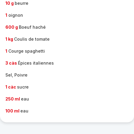
10 g
beurre
1
oignon
600 g
Boeuf haché
1 kg
Coulis de tomate
1
Courge spaghetti
3 càs
Épices italiennes
Sel, Poivre
1 càc
sucre
250 ml
eau
100 ml
eau