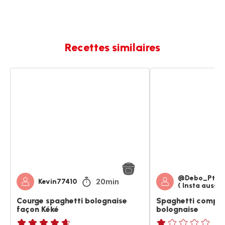
Recettes similaires
Courge
Spaghetti
spaghetti
complets
bolognaise
à
façon
la
Kéké
bolognaise
@Debo_Ptits
20min
Kevin77410
( Insta aussi)
Courge spaghetti bolognaise
Spaghetti complet
façon Kéké
bolognaise