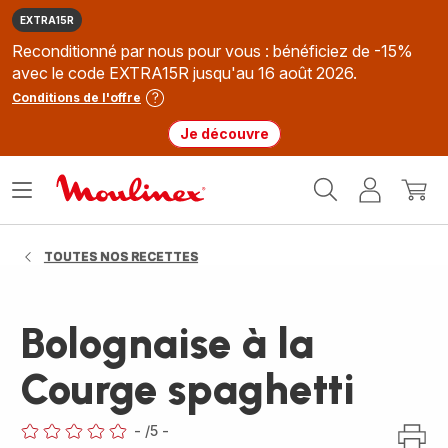
EXTRA15R
Reconditionné par nous pour vous : bénéficiez de -15%
avec le code EXTRA15R jusqu'au 16 août 2026.
Conditions de l'offre
Je découvre
Accueil
Ouvrir
Mon
Mon
Moulinex
le
compte
panie
menu
TOUTES NOS RECETTES
Bolognaise à la
Courge spaghetti
-
/5
-