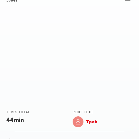
ratings.3.6
5 Avis
TEMPS TOTAL
RECETTE DE
44min
Tpab