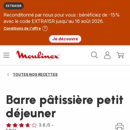
EXTRA15R
Reconditionné par nous pour vous : bénéficiez de -15%
avec le code EXTRA15R jusqu'au 16 août 2026.
Conditions de l'offre
Je découvre
Accueil
Ouvrir
Mon
Mon
Moulinex
le
compte
panie
menu
TOUTES NOS RECETTES
Barre pâtissière petit
déjeuner
3.6
/5
-