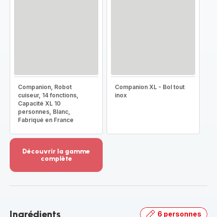
Companion, Robot
Companion XL - Bol tout
cuiseur, 14 fonctions,
inox
Capacité XL 10
personnes, Blanc,
Fabriqué en France
Découvrir la gamme
complète
Voir
plus...
-
Découvrir
la
Ingrédients
6 personnes
gamme