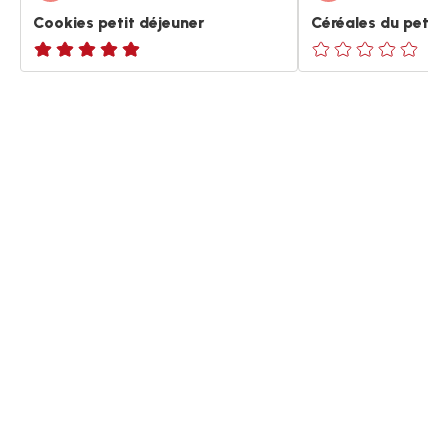
Cookies petit déjeuner
Céréales du petit
ratings.NaN
ratings.0