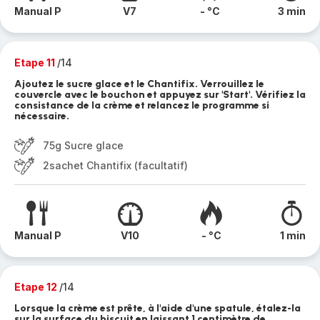
Manual P
V7
- °C
3 min
Etape 11
/14
Ajoutez le sucre glace et le Chantifix. Verrouillez le
couvercle avec le bouchon et appuyez sur 'Start'. Vérifiez la
consistance de la crème et relancez le programme si
nécessaire.
75g Sucre glace
2sachet Chantifix (facultatif)
Manual P
V10
- °C
1 min
Etape 12
/14
Lorsque la crème est prête, à l'aide d'une spatule, étalez-la
sur la surface du biscuit en laissant 1 centimètre de