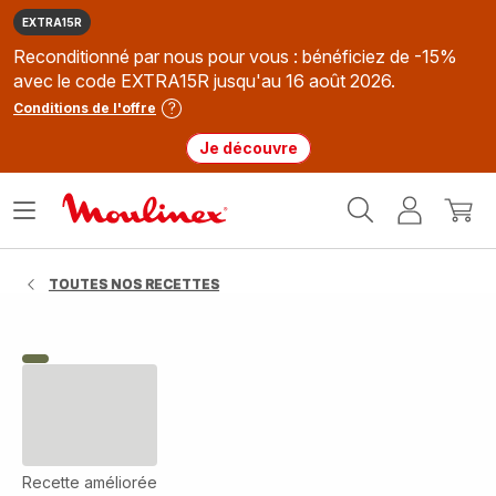
EXTRA15R
Reconditionné par nous pour vous : bénéficiez de -15%
avec le code EXTRA15R jusqu'au 16 août 2026.
Conditions de l'offre
Je découvre
Accueil
Ouvrir
Mon
Mon
Moulinex
le
compte
panie
menu
TOUTES NOS RECETTES
Recette améliorée