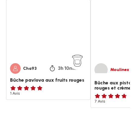
Bûche
Bûche
pavlova
aux
aux
pistaches,
fruits
fruits
rouges
rouges
et
crème
vanille
3h 10min
Cha93
Moulinex
Bûche pavlova aux fruits rouges
Bûche aux pistach
rouges et crème va
Avis
1 Avis
5
ratings.4.7
7 Avis
étoiles
(moyenne)