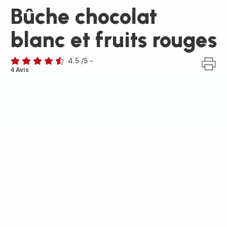
Bûche chocolat
blanc et fruits rouges
4.5
/5
-
ratings.4.5
4 Avis