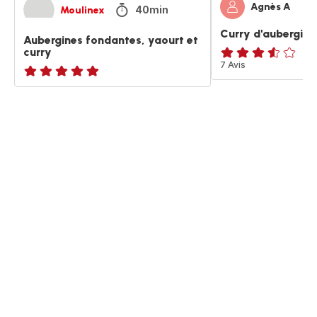
Agnès A
40min
Moulinex
Curry d'aubergine
Aubergines fondantes, yaourt et
curry
ratings.3.5
7 Avis
ratings.NaN