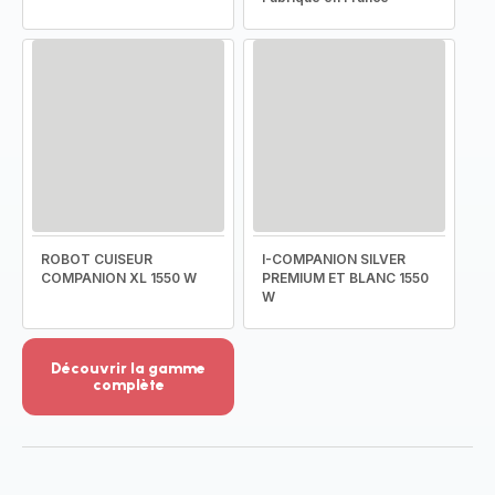
ROBOT CUISEUR
I-COMPANION SILVER
COMPANION XL 1550 W
PREMIUM ET BLANC 1550
W
Découvrir la gamme
complète
Voir
plus...
-
Découvrir
la