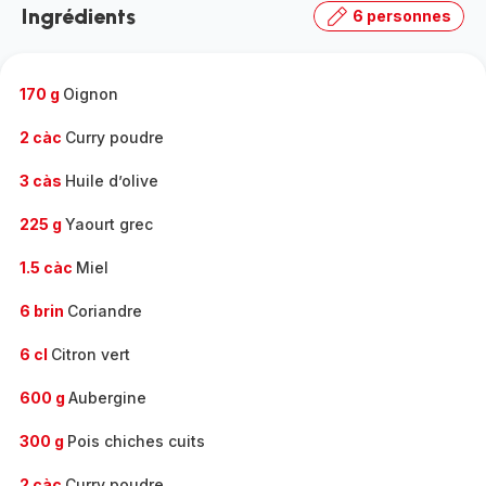
Ingrédients
6 personnes
gamme
complète
-
170 g
Oignon
2 càc
Curry poudre
3 càs
Huile d’olive
225 g
Yaourt grec
1.5 càc
Miel
6 brin
Coriandre
6 cl
Citron vert
600 g
Aubergine
300 g
Pois chiches cuits
2 càc
Curry poudre