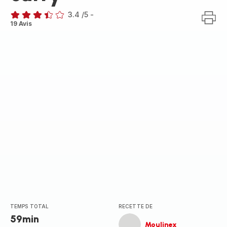
3.4
/5
-
ratings.3.4
19 Avis
TEMPS TOTAL
RECETTE DE
59min
Moulinex