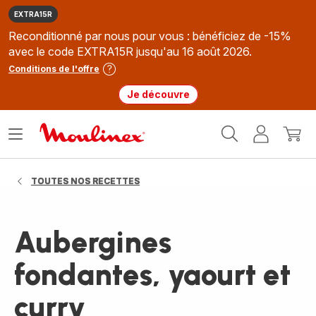
EXTRA15R
Reconditionné par nous pour vous : bénéficiez de -15%
avec le code EXTRA15R jusqu'au 16 août 2026.
Conditions de l'offre
Je découvre
Accueil
Ouvrir
Mon
Mon
Moulinex
le
compte
panie
menu
TOUTES NOS RECETTES
Aubergines
fondantes, yaourt et
curry