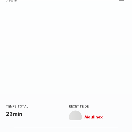
ratings.4.3
7 Avis
TEMPS TOTAL
RECETTE DE
23min
Moulinex