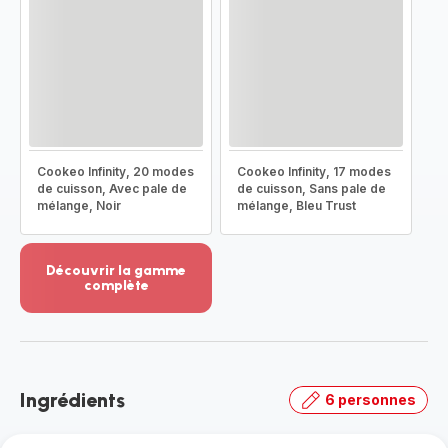
Cookeo Infinity, 20 modes
Cookeo Infinity, 17 modes
de cuisson, Avec pale de
de cuisson, Sans pale de
mélange, Noir
mélange, Bleu Trust
Découvrir la gamme
complète
Voir
plus...
-
Découvrir
la
Ingrédients
6 personnes
gamme
complète
-