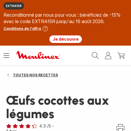
EXTRA15R
Reconditionné par nous pour vous : bénéficiez de -15%
avec le code EXTRA15R jusqu'au 16 août 2026.
Conditions de l'offre
Je découvre
Accueil
Ouvrir
Mon
Mon
Moulinex
le
compte
panie
menu
TOUTES NOS RECETTES
Œufs cocottes aux
légumes
4.3
/5
-