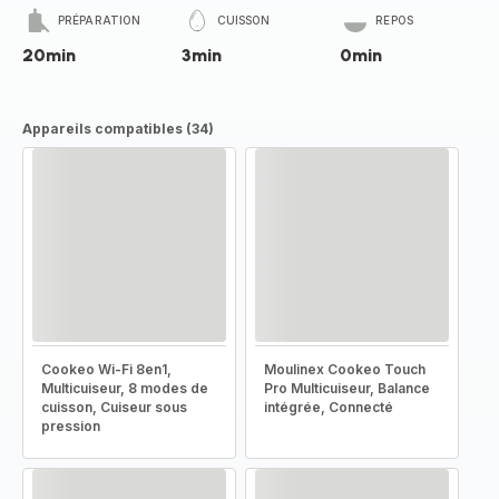
PRÉPARATION
CUISSON
REPOS
20min
3min
0min
Appareils compatibles (34)
Cookeo Wi-Fi 8en1,
Moulinex Cookeo Touch
Multicuiseur, 8 modes de
Pro Multicuiseur, Balance
cuisson, Cuiseur sous
intégrée, Connecté
pression